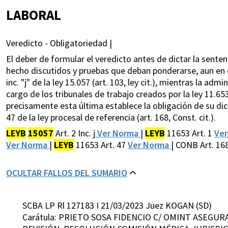
LABORAL
Veredicto - Obligatoriedad |
El deber de formular el veredicto antes de dictar la sente
hecho discutidos y pruebas que deban ponderarse, aun en e
inc. "j" de la ley 15.057 (art. 103, ley cit.), mientras la adm
cargo de los tribunales de trabajo creados por la ley 11.653 
precisamente esta última establece la obligación de su dicta
47 de la ley procesal de referencia (art. 168, Const. cit.).
LEYB
15057
Art. 2 Inc. j
Ver Norma
|
LEYB
11653 Art. 1
Ve
Ver Norma
|
LEYB
11653 Art. 47
Ver Norma
| CONB Art. 16
OCULTAR FALLOS DEL SUMARIO
SCBA LP Rl 127183 I 21/03/2023 Juez KOGAN (SD)
Carátula: PRIETO SOSA FIDENCIO C/ OMINT ASEGUR