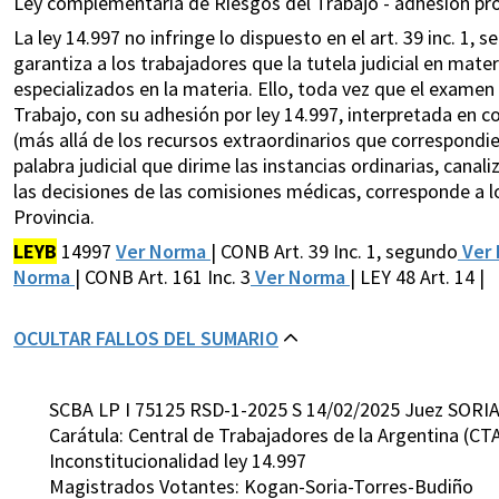
Ley complementaria de Riesgos del Trabajo - adhesión prov
La ley 14.997 no infringe lo dispuesto en el art. 39 inc. 1,
garantiza a los trabajadores que la tutela judicial en mate
especializados en la materia. Ello, toda vez que el exame
Trabajo, con su adhesión por ley 14.997, interpretada en c
(más allá de los recursos extraordinarios que correspondieren
palabra judicial que dirime las instancias ordinarias, cana
las decisiones de las comisiones médicas, corresponde a l
Provincia.
LEYB
14997
Ver Norma
| CONB Art. 39 Inc. 1, segundo
Ver
Norma
| CONB Art. 161 Inc. 3
Ver Norma
| LEY 48 Art. 14 |
OCULTAR FALLOS DEL SUMARIO
SCBA LP I 75125 RSD-1-2025 S 14/02/2025 Juez SORIA
Carátula: Central de Trabajadores de la Argentina (CTA
Inconstitucionalidad ley 14.997
Magistrados Votantes: Kogan-Soria-Torres-Budiño