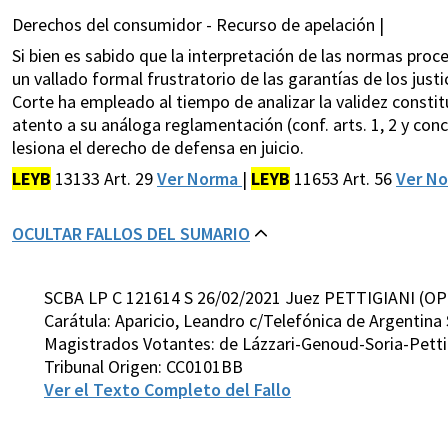
Derechos del consumidor - Recurso de apelación |
Si bien es sabido que la interpretación de las normas pro
un vallado formal frustratorio de las garantías de los ju
Corte ha empleado al tiempo de analizar la validez constituci
atento a su análoga reglamentación (conf. arts. 1, 2 y concs.
lesiona el derecho de defensa en juicio.
LEYB
13133 Art. 29
Ver Norma
|
LEYB
11653 Art. 56
Ver N
OCULTAR FALLOS DEL SUMARIO
SCBA LP C 121614 S 26/02/2021 Juez PETTIGIANI (OP
Carátula: Aparicio, Leandro c/Telefónica de Argentina 
Magistrados Votantes: de Lázzari-Genoud-Soria-Petti
Tribunal Origen: CC0101BB
Ver el Texto Completo del Fallo