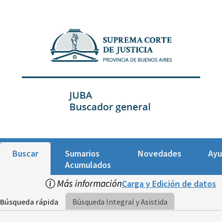
Buscar
Sumarios
Novedades
Ay
Acumulados
Más información
Carga y Edición de datos
Búsqueda rápida
Búsqueda Integral y Asistida