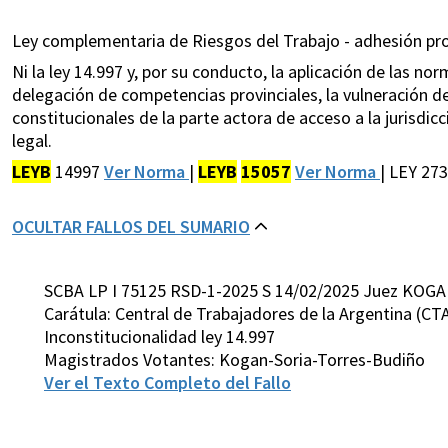
Ley complementaria de Riesgos del Trabajo - adhesión prov
Ni la ley 14.997 y, por su conducto, la aplicación de las nor
delegación de competencias provinciales, la vulneración de
constitucionales de la parte actora de acceso a la jurisdicc
legal.
LEYB
14997
Ver Norma
|
LEYB
15057
Ver Norma
| LEY 273
OCULTAR FALLOS DEL SUMARIO
SCBA LP I 75125 RSD-1-2025 S 14/02/2025 Juez KOGA
Carátula: Central de Trabajadores de la Argentina (CTA
Inconstitucionalidad ley 14.997
Magistrados Votantes: Kogan-Soria-Torres-Budiño
Ver el Texto Completo del Fallo