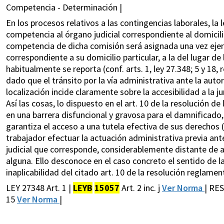
Competencia - Determinación |
En los procesos relativos a las contingencias laborales, la
competencia al órgano judicial correspondiente al domicili
competencia de dicha comisión será asignada una vez ejerci
correspondiente a su domicilio particular, a la del lugar de
habitualmente se reporta (conf. arts. 1, ley 27.348; 5 y 18, 
dado que el tránsito por la vía administrativa ante la auto
localización incide claramente sobre la accesibilidad a la ju
Así las cosas, lo dispuesto en el art. 10 de la resolución d
en una barrera disfuncional y gravosa para el damnificado, 
garantiza el acceso a una tutela efectiva de sus derechos (
trabajador efectuar la actuación administrativa previa a
judicial que corresponde, considerablemente distante de a
alguna. Ello desconoce en el caso concreto el sentido de la 
inaplicabilidad del citado art. 10 de la resolución reglamen
LEY 27348 Art. 1 |
LEYB
15057
Art. 2 inc. j
Ver Norma
| RES
15
Ver Norma
|