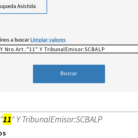
squeda Asistida
minos a buscar
Limpiar valores
"
11
" Y TribunalEmisor:SCBALP
OS