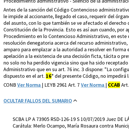
Procedimiento administrativo - Silencio de la administració
Antes de la sanción del Código Contencioso administrativo 
le impide al accionante, llegado el caso, requerir del órg
del asunto, con lo que también se ve afectado el derecho de
Constitución de la Provincia. Esto es así aun cuando, por a
Procedimiento en lo Contencioso Administrativo, en este 
resolución denegatoria acerca del recurso administrativo, 
amparo para emplazar a la autoridad a resolver en forma 
apelación a la existencia de una decisión ficta, tácita o p
no solo no ha perdido vigencia sino que ha sido receptado
Administrativo que en su art. 76 inc. 3 dispone: "La config
dispuesto en el art.
16
° del presente Código, no impedirá la
CONB
Ver Norma
| LEYB 2961 Art. 7
Ver Norma
|
CCAB
Art.
OCULTAR FALLOS DEL SUMARIO
SCBA LP A 73905 RSD-126-19 S 10/07/2019 Juez DE L
Carátula: Merlo Ocampo, María Rosaura contra Munici