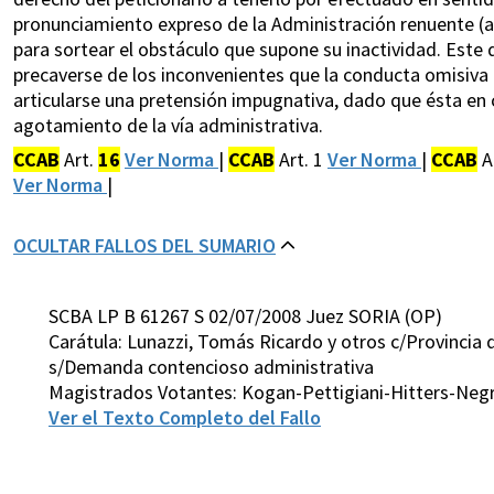
pronunciamiento expreso de la Administración renuente (a
para sortear el obstáculo que supone su inactividad. Este 
precaverse de los inconvenientes que la conducta omisiva 
articularse una pretensión impugnativa, dado que ésta en c
agotamiento de la vía administrativa.
CCAB
Art.
16
Ver Norma
|
CCAB
Art. 1
Ver Norma
|
CCAB
A
Ver Norma
|
OCULTAR FALLOS DEL SUMARIO
SCBA LP B 61267 S 02/07/2008 Juez SORIA (OP)
Carátula: Lunazzi, Tomás Ricardo y otros c/Provincia 
s/Demanda contencioso administrativa
Magistrados Votantes: Kogan-Pettigiani-Hitters-Negri
Ver el Texto Completo del Fallo