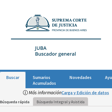
Buscar
Sumarios
Novedades
Ay
Acumulados
Más información
Carga y Edición de datos
Búsqueda rápida
Búsqueda Integral y Asistida