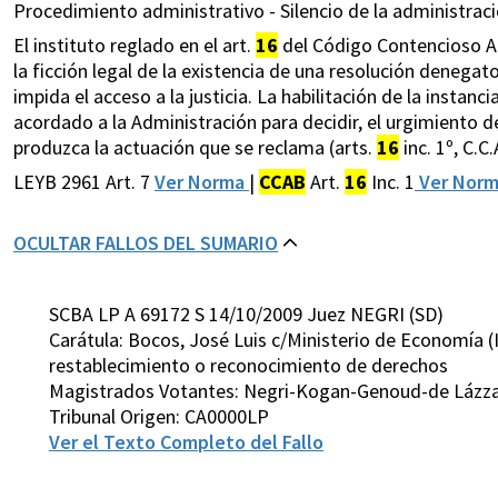
Procedimiento administrativo - Silencio de la administració
El instituto reglado en el art.
16
del Código Contencioso Ad
la ficción legal de la existencia de una resolución denegat
impida el acceso a la justicia. La habilitación de la instan
acordado a la Administración para decidir, el urgimiento d
produzca la actuación que se reclama (arts.
16
inc. 1º, C.C.
LEYB 2961 Art. 7
Ver Norma
|
CCAB
Art.
16
Inc. 1
Ver Nor
OCULTAR FALLOS DEL SUMARIO
SCBA LP A 69172 S 14/10/2009 Juez NEGRI (SD)
Carátula: Bocos, José Luis c/Ministerio de Economía (I
restablecimiento o reconocimiento de derechos
Magistrados Votantes: Negri-Kogan-Genoud-de Lázzar
Tribunal Origen: CA0000LP
Ver el Texto Completo del Fallo