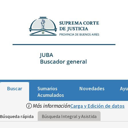
Buscar
Sumarios
Novedades
Ay
Acumulados
Más información
Carga y Edición de datos
Búsqueda rápida
Búsqueda Integral y Asistida