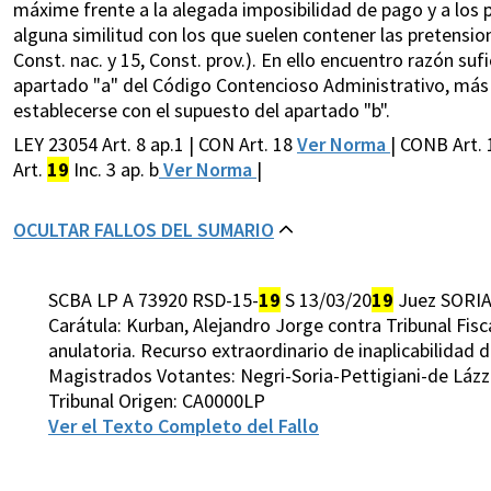
máxime frente a la alegada imposibilidad de pago y a los 
alguna similitud con los que suelen contener las pretensio
Const. nac. y 15, Const. prov.). En ello encuentro razón suf
apartado "a" del Código Contencioso Administrativo, más 
establecerse con el supuesto del apartado "b".
LEY 23054 Art. 8 ap.1 | CON Art. 18
Ver Norma
| CONB Art.
Art.
19
Inc. 3 ap. b
Ver Norma
|
OCULTAR FALLOS DEL SUMARIO
SCBA LP A 73920 RSD-15-
19
S 13/03/20
19
Juez SORIA
Carátula: Kurban, Alejandro Jorge contra Tribunal Fisc
anulatoria. Recurso extraordinario de inaplicabilidad d
Magistrados Votantes: Negri-Soria-Pettigiani-de Láz
Tribunal Origen: CA0000LP
Ver el Texto Completo del Fallo