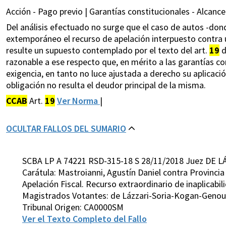
Acción - Pago previo | Garantías constitucionales - Alcance
Del análisis efectuado no surge que el caso de autos -do
extemporáneo el recurso de apelación interpuesto contra u
resulte un supuesto contemplado por el texto del art.
19
d
razonable a ese respecto que, en mérito a las garantías co
exigencia, en tanto no luce ajustada a derecho su aplicació
obligación no resulta el deudor principal de la misma.
CCAB
Art.
19
Ver Norma
|
OCULTAR FALLOS DEL SUMARIO
SCBA LP A 74221 RSD-315-18 S 28/11/2018 Juez DE L
Carátula: Mastroianni, Agustín Daniel contra Provinci
Apelación Fiscal. Recurso extraordinario de inaplicabil
Magistrados Votantes: de Lázzari-Soria-Kogan-Geno
Tribunal Origen: CA0000SM
Ver el Texto Completo del Fallo