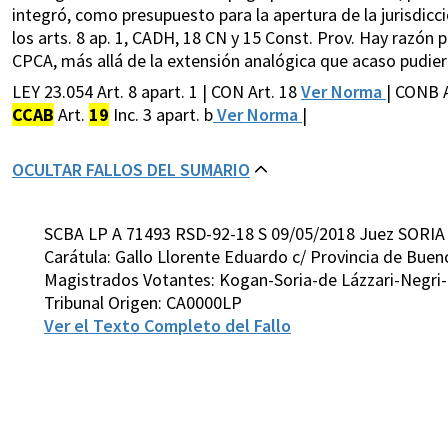
integró, como presupuesto para la apertura de la jurisdicc
los arts. 8 ap. 1, CADH, 18 CN y 15 Const. Prov. Hay razón 
CPCA, más allá de la extensión analógica que acaso pudiera
LEY 23.054 Art. 8 apart. 1 | CON Art. 18
Ver Norma
| CONB 
CCAB
Art.
19
Inc. 3 apart. b
Ver Norma
|
OCULTAR FALLOS DEL SUMARIO
SCBA LP A 71493 RSD-92-18 S 09/05/2018 Juez SORIA
Carátula: Gallo Llorente Eduardo c/ Provincia de Buen
Magistrados Votantes: Kogan-Soria-de Lázzari-Negr
Tribunal Origen: CA0000LP
Ver el Texto Completo del Fallo