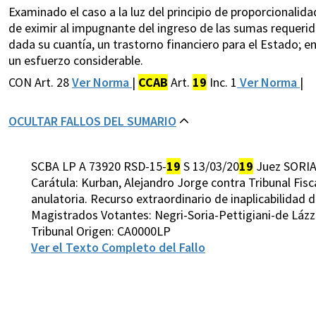
Examinado el caso a la luz del principio de proporcionalida
de eximir al impugnante del ingreso de las sumas requerida
dada su cuantía, un trastorno financiero para el Estado; en
un esfuerzo considerable.
CON Art. 28
Ver Norma
|
CCAB
Art.
19
Inc. 1
Ver Norma
|
OCULTAR FALLOS DEL SUMARIO
SCBA LP A 73920 RSD-15-
19
S 13/03/20
19
Juez SORIA
Carátula: Kurban, Alejandro Jorge contra Tribunal Fisc
anulatoria. Recurso extraordinario de inaplicabilidad d
Magistrados Votantes: Negri-Soria-Pettigiani-de Láz
Tribunal Origen: CA0000LP
Ver el Texto Completo del Fallo