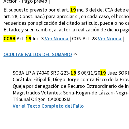
Acción - Pago previo |
El supuesto previsto por el art.
19
inc. 3 del del CCA debe e
art. 28, Const. nac.) para apreciar si, en cada caso, el he
requeridas por aplicación del citado artículo, puede o no c
Estado; y si en cambio, al actor la realización de dicho p
CCAB
Art.
19
Inc. 3
Ver Norma
| CON Art. 28
Ver Norma
|
OCULTAR FALLOS DEL SUMARIO
SCBA LP A 74040 SRD-223-
19
S 06/11/20
19
Juez SORI
Carátula: Fitipaldi, Diego Jorge contra Fisco de la Pr
Queja por denegación de Recurso Extraordinario de In
Magistrados Votantes: Soria-Kogan-de Lázzari-Negr
Tribunal Origen: CA0000SM
Ver el Texto Completo del Fallo