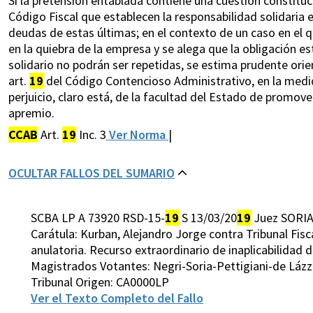
Si la pretensión entablada contiene una cuestión constituci
Código Fiscal que establecen la responsabilidad solidaria 
deudas de estas últimas; en el contexto de un caso en el q
en la quiebra de la empresa y se alega que la obligación e
solidario no podrán ser repetidas, se estima prudente orient
art.
19
del Código Contencioso Administrativo, en la medida
perjuicio, claro está, de la facultad del Estado de promov
apremio.
CCAB
Art.
19
Inc. 3
Ver Norma
|
OCULTAR FALLOS DEL SUMARIO
SCBA LP A 73920 RSD-15-
19
S 13/03/20
19
Juez SORIA
Carátula: Kurban, Alejandro Jorge contra Tribunal Fisc
anulatoria. Recurso extraordinario de inaplicabilidad d
Magistrados Votantes: Negri-Soria-Pettigiani-de Láz
Tribunal Origen: CA0000LP
Ver el Texto Completo del Fallo