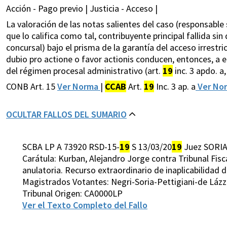
Acción - Pago previo | Justicia - Acceso |
La valoración de las notas salientes del caso (responsable
que lo califica como tal, contribuyente principal fallida si
concursal) bajo el prisma de la garantía del acceso irrestricto
dubio pro actione o favor actionis conducen, entonces, a e
del régimen procesal administrativo (art.
19
inc. 3 apdo. a
CONB Art. 15
Ver Norma
|
CCAB
Art.
19
Inc. 3 ap. a
Ver No
OCULTAR FALLOS DEL SUMARIO
SCBA LP A 73920 RSD-15-
19
S 13/03/20
19
Juez SORIA
Carátula: Kurban, Alejandro Jorge contra Tribunal Fisc
anulatoria. Recurso extraordinario de inaplicabilidad d
Magistrados Votantes: Negri-Soria-Pettigiani-de Láz
Tribunal Origen: CA0000LP
Ver el Texto Completo del Fallo