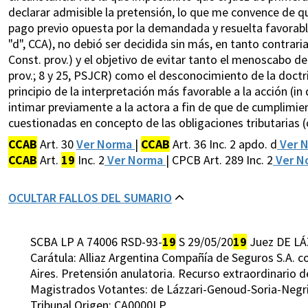
declarar admisible la pretensión, lo que me convence de q
pago previo opuesta por la demandada y resuelta favorablem
"d", CCA), no debió ser decidida sin más, en tanto contrariar 
Const. prov.) y el objetivo de evitar tanto el menoscabo de l
prov.; 8 y 25, PSJCR) como el desconocimiento de la doctri
principio de la interpretación más favorable a la acción (i
intimar previamente a la actora a fin de que de cumplimie
cuestionadas en concepto de las obligaciones tributarias (c
CCAB
Art. 30
Ver Norma
|
CCAB
Art. 36 Inc. 2 apdo. d
Ver 
CCAB
Art.
19
Inc. 2
Ver Norma
| CPCB Art. 289 Inc. 2
Ver N
OCULTAR FALLOS DEL SUMARIO
SCBA LP A 74006 RSD-93-
19
S 29/05/20
19
Juez DE LÁ
Carátula: Alliaz Argentina Compañía de Seguros S.A. co
Aires. Pretensión anulatoria. Recurso extraordinario de
Magistrados Votantes: de Lázzari-Genoud-Soria-Negr
Tribunal Origen: CA0000LP