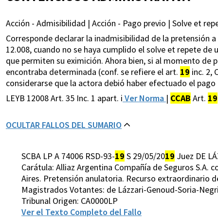
Acción - Admisibilidad | Acción - Pago previo | Solve et repe
Corresponde declarar la inadmisibilidad de la pretensión a i
12.008, cuando no se haya cumplido el solve et repete de u
que permiten su eximición. Ahora bien, si al momento de
encontraba determinada (conf. se refiere el art.
19
inc. 2,
considerarse que la actora debió haber efectuado el pago p
LEYB 12008 Art. 35 Inc. 1 apart. i
Ver Norma
|
CCAB
Art.
19
OCULTAR FALLOS DEL SUMARIO
SCBA LP A 74006 RSD-93-
19
S 29/05/20
19
Juez DE LÁ
Carátula: Alliaz Argentina Compañía de Seguros S.A. co
Aires. Pretensión anulatoria. Recurso extraordinario de
Magistrados Votantes: de Lázzari-Genoud-Soria-Negr
Tribunal Origen: CA0000LP
Ver el Texto Completo del Fallo