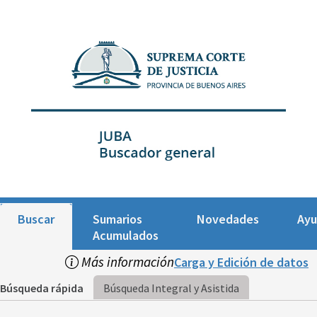
Buscar
Sumarios
Novedades
Ay
Acumulados
Más información
Carga y Edición de datos
Búsqueda rápida
Búsqueda Integral y Asistida