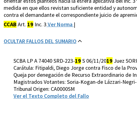
orientar estos planteos hacia la esfera aplicativa del inc. 3°
medida en que ellos revistan suficiente entidad y autonomí
contra el demandante el correspondiente juicio de apremi
CCAB
Art.
19
Inc. 3
Ver Norma
|
OCULTAR FALLOS DEL SUMARIO
SCBA LP A 74040 SRD-223-
19
S 06/11/20
19
Juez SORI
Carátula: Fitipaldi, Diego Jorge contra Fisco de la Pr
Queja por denegación de Recurso Extraordinario de In
Magistrados Votantes: Soria-Kogan-de Lázzari-Negr
Tribunal Origen: CA0000SM
Ver el Texto Completo del Fallo