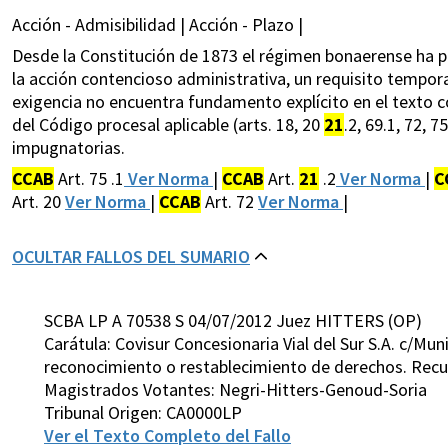
Acción - Admisibilidad | Acción - Plazo |
Desde la Constitución de 1873 el régimen bonaerense ha p
la acción contencioso administrativa, un requisito tempora
exigencia no encuentra fundamento explícito en el texto c
del Código procesal aplicable (arts. 18, 20
21
.2, 69.1, 72, 
impugnatorias.
CCAB
Art. 75 .1
Ver Norma
|
CCAB
Art.
21
.2
Ver Norma
|
C
Art. 20
Ver Norma
|
CCAB
Art. 72
Ver Norma
|
OCULTAR FALLOS DEL SUMARIO
SCBA LP A 70538 S 04/07/2012 Juez HITTERS (OP)
Carátula: Covisur Concesionaria Vial del Sur S.A. c/Mu
reconocimiento o restablecimiento de derechos. Recurs
Magistrados Votantes: Negri-Hitters-Genoud-Soria
Tribunal Origen: CA0000LP
Ver el Texto Completo del Fallo