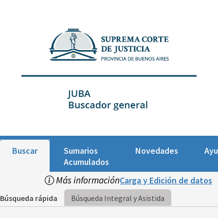
Buscar
Sumarios
Novedades
Ay
Acumulados
Más información
Carga y Edición de datos
Búsqueda rápida
Búsqueda Integral y Asistida