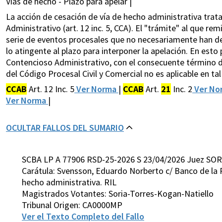
Vías de hecho - Plazo para apelar |
La acción de cesación de vía de hecho administrativa trat
Administrativo (art. 12 inc. 5, CCA). El "trámite" al que rem
serie de eventos procesales que no necesariamente han de a
lo atingente al plazo para interponer la apelación. En esto 
Contencioso Administrativo, con el consecuente término de d
del Código Procesal Civil y Comercial no es aplicable en ta
CCAB
Art. 12 Inc. 5
Ver Norma
|
CCAB
Art.
21
Inc. 2
Ver No
Ver Norma
|
OCULTAR FALLOS DEL SUMARIO
SCBA LP A 77906 RSD-25-2026 S 23/04/2026 Juez SOR
Carátula: Svensson, Eduardo Norberto c/ Banco de la P
hecho administrativa. RIL
Magistrados Votantes: Soria-Torres-Kogan-Natiello
Tribunal Origen: CA0000MP
Ver el Texto Completo del Fallo