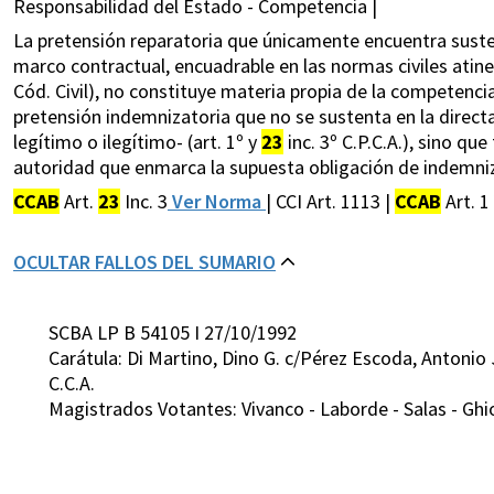
Responsabilidad del Estado - Competencia |
La pretensión reparatoria que únicamente encuentra susten
marco contractual, encuadrable en las normas civiles atinen
Cód. Civil), no constituye materia propia de la competencia
pretensión indemnizatoria que no se sustenta en la directa 
legítimo o ilegítimo- (art. 1º y
23
inc. 3º C.P.C.A.), sino q
autoridad que enmarca la supuesta obligación de indemniza
CCAB
Art.
23
Inc. 3
Ver Norma
| CCI Art. 1113 |
CCAB
Art. 1
OCULTAR FALLOS DEL SUMARIO
SCBA LP B 54105 I 27/10/1992
Carátula: Di Martino, Dino G. c/Pérez Escoda, Antonio J
C.C.A.
Magistrados Votantes: Vivanco - Laborde - Salas - Ghi