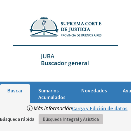
Buscar
Sumarios
Novedades
Ay
Acumulados
Más información
Carga y Edición de datos
Búsqueda rápida
Búsqueda Integral y Asistida