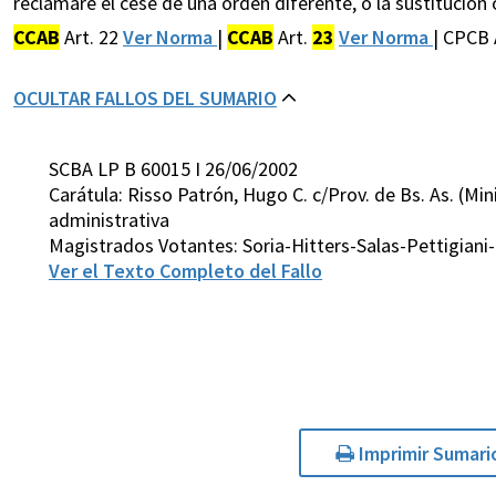
reclamare el cese de una orden diferente, o la sustitución
CCAB
Art. 22
Ver Norma
|
CCAB
Art.
23
Ver Norma
| CPCB 
OCULTAR FALLOS DEL SUMARIO
SCBA LP B 60015 I 26/06/2002
Carátula: Risso Patrón, Hugo C. c/Prov. de Bs. As. (M
administrativa
Magistrados Votantes: Soria-Hitters-Salas-Pettigiani
Ver el Texto Completo del Fallo
Imprimir Sumari