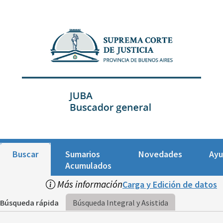
Buscar
Sumarios
Novedades
Ay
Acumulados
Más información
Carga y Edición de datos
Búsqueda rápida
Búsqueda Integral y Asistida