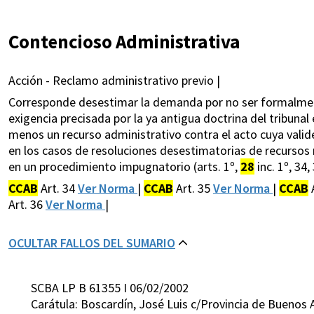
Contencioso Administrativa
Acción - Reclamo administrativo previo |
Corresponde desestimar la demanda por no ser formalment
exigencia precisada por la ya antigua doctrina del tribunal 
menos un recurso administrativo contra el acto cuya valid
en los casos de resoluciones desestimatorias de recursos 
en un procedimiento impugnatorio (arts. 1º,
28
inc. 1º, 34,
CCAB
Art. 34
Ver Norma
|
CCAB
Art. 35
Ver Norma
|
CCAB
A
Art. 36
Ver Norma
|
OCULTAR FALLOS DEL SUMARIO
SCBA LP B 61355 I 06/02/2002
Carátula: Boscardín, José Luis c/Provincia de Buenos 