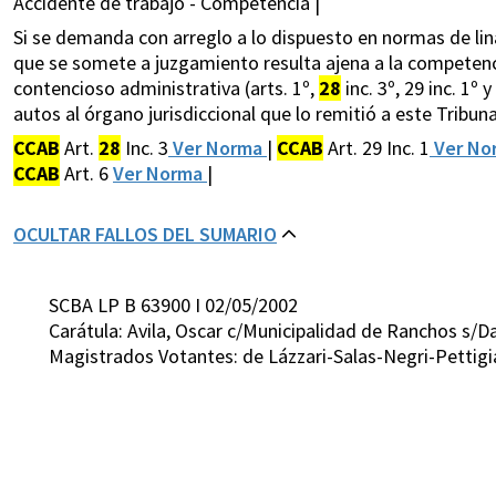
Accidente de trabajo - Competencia |
Si se demanda con arreglo a lo dispuesto en normas de lina
que se somete a juzgamiento resulta ajena a la competenci
contencioso administrativa (arts. 1º,
28
inc. 3º, 29 inc. 1º 
autos al órgano jurisdiccional que lo remitió a este Tribunal,
CCAB
Art.
28
Inc. 3
Ver Norma
|
CCAB
Art. 29 Inc. 1
Ver No
CCAB
Art. 6
Ver Norma
|
OCULTAR FALLOS DEL SUMARIO
SCBA LP B 63900 I 02/05/2002
Carátula: Avila, Oscar c/Municipalidad de Ranchos s/Da
Magistrados Votantes: de Lázzari-Salas-Negri-Pettig