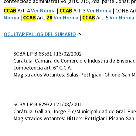
contencioso administrativo (arts. 215, 2da. parte Const. prov.
CCAB
Art. 4
Ver Norma
|
CCAB
Art. 3
Ver Norma
| CONB Ar
Norma
|
CCAB
Art.
28
Ver Norma
|
CCAB
Art. 5
Ver Norma
OCULTAR FALLOS DEL SUMARIO
SCBA LP B 63531 I 13/02/2002
Carátula: Cámara de Comercio e Industria de Ensenad
competencia art. 6º C.C.A.
Magistrados Votantes: Salas-Pettigiani-Ghione-San M
SCBA LP B 62932 I 21/08/2001
Carátula: Gallian, Jorge F. c/Municipalidad de Gral. P
Magistrados Votantes: Hitters-Pettigiani-Pisano-San 