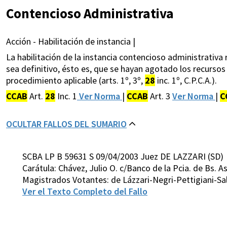
Contencioso Administrativa
Acción - Habilitación de instancia |
La habilitación de la instancia contencioso administrativa
sea definitivo, ésto es, que se hayan agotado los recursos
procedimiento aplicable (arts. 1º, 3º,
28
inc. 1º, C.P.C.A.).
CCAB
Art.
28
Inc. 1
Ver Norma
|
CCAB
Art. 3
Ver Norma
|
C
OCULTAR FALLOS DEL SUMARIO
SCBA LP B 59631 S 09/04/2003 Juez DE LAZZARI (SD)
Carátula: Chávez, Julio O. c/Banco de la Pcia. de Bs.
Magistrados Votantes: de Lázzari-Negri-Pettigiani-Sa
Ver el Texto Completo del Fallo