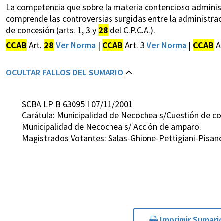
La competencia que sobre la materia contencioso administ
comprende las controversias surgidas entre la administrac
de concesión (arts. 1, 3 y
28
del C.P.C.A.).
CCAB
Art.
28
Ver Norma
|
CCAB
Art. 3
Ver Norma
|
CCAB
A
OCULTAR FALLOS DEL SUMARIO
SCBA LP B 63095 I 07/11/2001
Carátula: Municipalidad de Necochea s/Cuestión de co
Municipalidad de Necochea s/ Acción de amparo.
Magistrados Votantes: Salas-Ghione-Pettigiani-Pisan
Imprimir Sumari