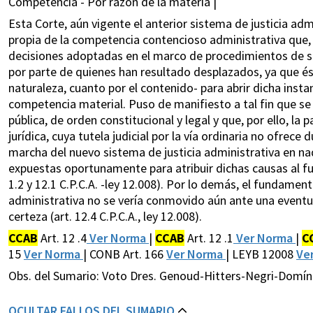
Competencia - Por razón de la materia |
Esta Corte, aún vigente el anterior sistema de justicia a
propia de la competencia contencioso administrativa que, 
decisiones adoptadas en el marco de procedimientos de se
por parte de quienes han resultado desplazados, ya que ést
naturaleza, cuanto por el contenido- para abrir dicha insta
competencia material. Puso de manifiesto a tal fin que s
pública, de orden constitucional y legal y que, por ello, la 
jurídica, cuya tutela judicial por la vía ordinaria no ofrece d
marcha del nuevo sistema de justicia administrativa en n
expuestas oportunamente para atribuir dichas causas al fuer
1.2 y 12.1 C.P.C.A. -ley 12.008). Por lo demás, el fundame
administrativa no se vería conmovido aún ante una eventua
certeza (art. 12.4 C.P.C.A., ley 12.008).
CCAB
Art. 12 .4
Ver Norma
|
CCAB
Art. 12 .1
Ver Norma
|
C
15
Ver Norma
| CONB Art. 166
Ver Norma
| LEYB 12008
Ve
Obs. del Sumario: Voto Dres. Genoud-Hitters-Negri-Domí
OCULTAR FALLOS DEL SUMARIO