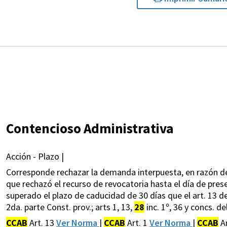
Contencioso Administrativa
Acción - Plazo |
Corresponde rechazar la demanda interpuesta, en razón de s
que rechazó el recurso de revocatoria hasta el día de pre
superado el plazo de caducidad de 30 días que el art. 13 del C
2da. parte Const. prov.; arts 1, 13,
28
inc. 1º, 36 y concs. del
CCAB
Art. 13
Ver Norma
|
CCAB
Art. 1
Ver Norma
|
CCAB
A