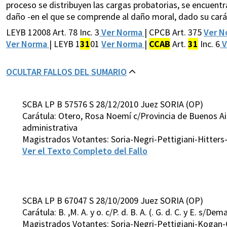
proceso se distribuyen las cargas probatorias, se encuentra
daño -en el que se comprende al daño moral, dado su caráct
LEYB 12008 Art. 78 Inc. 3
Ver Norma
| CPCB Art. 375
Ver 
Ver Norma
| LEYB 1
31
01
Ver Norma
|
CCAB
Art.
31
Inc. 6
V
OCULTAR FALLOS DEL SUMARIO
SCBA LP B 57576 S 28/12/2010 Juez SORIA (OP)
Carátula: Otero, Rosa Noemí c/Provincia de Buenos A
administrativa
Magistrados Votantes: Soria-Negri-Pettigiani-Hitte
Ver el Texto Completo del Fallo
SCBA LP B 67047 S 28/10/2009 Juez SORIA (OP)
Carátula: B. ,M. A. y o. c/P. d. B. A. (. G. d. C. y E. s
Magistrados Votantes: Soria-Negri-Pettigiani-Kogan-