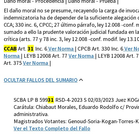
Daño moral - Procedencia | Daño moral - Prueba |
El daño moral no se presume, recayendo la carga de invoc
indemnizatoria ha de depender de la suficiente alegación q
CCA; 330 inc. 6, CPCC; 27 último párrafo, ley 12.008 -conf.
sumado a ello la prudente valoración judicial fundada en la
crítica (arts. 77 y 78 inc. 3, ley 12.008 -conf. modif. ley 13.1
CCAB
Art.
31
Inc. 6
Ver Norma
| CPCB Art. 330 Inc. 6
Ver N
Norma
| LEYB 12008 Art. 77
Ver Norma
| LEYB 12008 Art. 7
Art. 375
Ver Norma
|
OCULTAR FALLOS DEL SUMARIO
SCBA LP B 599
31
RSD-4-2023 S 02/03/2023 Juez KOG
Carátula: Chiabaut Morales, Eduardo Rodolfo c/ Provi
administrativa.
Magistrados Votantes: Genoud-Soria-Kogan-Torres-K
Ver el Texto Completo del Fallo