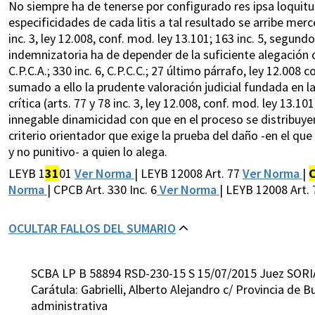
No siempre ha de tenerse por configurado res ipsa loquitur
especificidades de cada litis a tal resultado se arribe merc
inc. 3, ley 12.008, conf. mod. ley 13.101; 163 inc. 5, segund
indemnizatoria ha de depender de la suficiente alegación q
C.P.C.A.; 330 inc. 6, C.P.C.C.; 27 último párrafo, ley 12.00
sumado a ello la prudente valoración judicial fundada en la
crítica (arts. 77 y 78 inc. 3, ley 12.008, conf. mod. ley 13.101
innegable dinamicidad con que en el proceso se distribuyen
criterio orientador que exige la prueba del daño -en el qu
y no punitivo- a quien lo alega.
LEYB 1
31
01
Ver Norma
| LEYB 12008 Art. 77
Ver Norma
|
Norma
| CPCB Art. 330 Inc. 6
Ver Norma
| LEYB 12008 Art. 7
OCULTAR FALLOS DEL SUMARIO
SCBA LP B 58894 RSD-230-15 S 15/07/2015 Juez SORI
Carátula: Gabrielli, Alberto Alejandro c/ Provincia de
administrativa