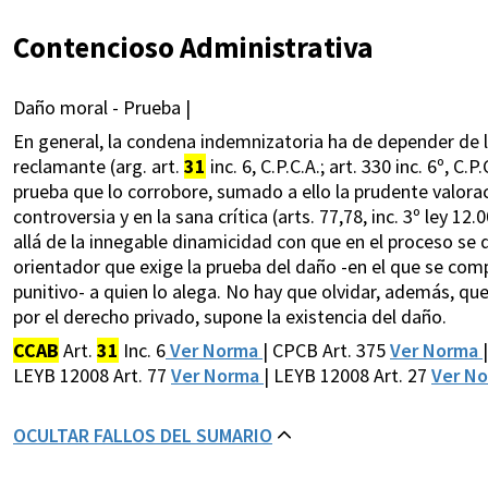
Contencioso Administrativa
Daño moral - Prueba |
En general, la condena indemnizatoria ha de depender de la
reclamante (arg. art.
31
inc. 6, C.P.C.A.; art. 330 inc. 6º, C
prueba que lo corrobore, sumado a ello la prudente valoraci
controversia y en la sana crítica (arts. 77,78, inc. 3º ley 12
allá de la innegable dinamicidad con que en el proceso se di
orientador que exige la prueba del daño -en el que se com
punitivo- a quien lo alega. No hay que olvidar, además, qu
por el derecho privado, supone la existencia del daño.
CCAB
Art.
31
Inc. 6
Ver Norma
| CPCB Art. 375
Ver Norma
LEYB 12008 Art. 77
Ver Norma
| LEYB 12008 Art. 27
Ver N
OCULTAR FALLOS DEL SUMARIO