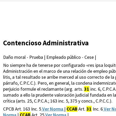
Contencioso Administrativa
Daño moral - Prueba | Empleado público - Cese |
No siempre ha de tenerse por configurado «res ipsa loquitu
Administración en el marco de una relación de empleo públi
litis, a tal resultado se arribe merced al uso correcto de la
párrafo, C.P.C.C.). Pero, en general, la condena indemnizat
perjuicio formule el reclamante (arg. arts.
31
inc. 6, C.P.C.
sumado a ello la prudente valoración judicial fundada en la
crítica (arts. 25, C.P.C.A.; 163 inc. 5, 375 y concs., C.P.C.C.).
CPCB Art. 163 Inc. 5
Ver Norma
|
CCAB
Art.
31
Inc. 6
Ver N
Norma
|
CCAB
Art. 25
Ver Norma
|