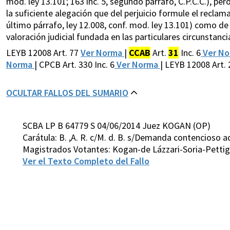
mod. ley 13.101; 163 inc. 5, segundo párrafo, C.P.C.C.), p
la suficiente alegación que del perjuicio formule el reclama
último párrafo, ley 12.008, conf. mod. ley 13.101) como de
valoración judicial fundada en las particulares circunstancia
LEYB 12008 Art. 77
Ver Norma
|
CCAB
Art.
31
Inc. 6
Ver N
Norma
| CPCB Art. 330 Inc. 6
Ver Norma
| LEYB 12008 Art.
OCULTAR FALLOS DEL SUMARIO
SCBA LP B 64779 S 04/06/2014 Juez KOGAN (OP)
Carátula: B. ,A. R. c/M. d. B. s/Demanda contencioso a
Magistrados Votantes: Kogan-de Lázzari-Soria-Pettig
Ver el Texto Completo del Fallo