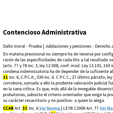
Contencioso Administrativa
Daño moral - Prueba | Jubilaciones y pensiones - Derecho a
En materia previsional no siempre ha de tenerse por config
razón de las especificidades de cada litis a tal resultado 
(arts. 77 y 78 inc. 3, ley 12.008, conf. mod. Ley 13.101; 163 
condena indemnizatoria ha de depender de la suficiente ale
31
inc. 6, C.P.C.A.; 330 inc. 6. C.P.C.C.; 27 último párrafo,
corrobore, sumado a ello la prudente valoración judicial fu
en la sana crítica. Es que, más allá de la innegable dinami
probatorias, subsiste el criterio orientador que exige la 
su carácter resarcitorio y no punitivo- a quien lo alega.
CCAB
Art.
31
Inc. 6
Ver Norma
| LEYB 12008 Art. 77
Ver N