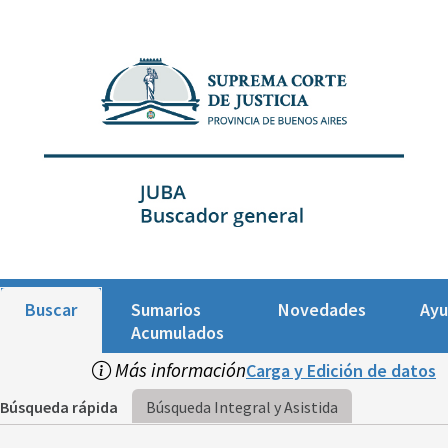
Buscar
Sumarios
Novedades
Ay
Acumulados
Más información
Carga y Edición de datos
Búsqueda rápida
Búsqueda Integral y Asistida