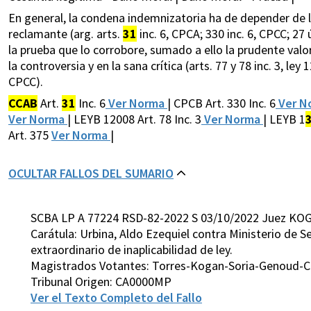
En general, la condena indemnizatoria ha de depender de la
reclamante (arg. arts.
31
inc. 6, CPCA; 330 inc. 6, CPCC; 27
la prueba que lo corrobore, sumado a ello la prudente valor
la controversia y en la sana crítica (arts. 77 y 78 inc. 3, ley 
CPCC).
CCAB
Art.
31
Inc. 6
Ver Norma
| CPCB Art. 330 Inc. 6
Ver N
Ver Norma
| LEYB 12008 Art. 78 Inc. 3
Ver Norma
| LEYB 1
Art. 375
Ver Norma
|
OCULTAR FALLOS DEL SUMARIO
SCBA LP A 77224 RSD-82-2022 S 03/10/2022 Juez KO
Carátula: Urbina, Aldo Ezequiel contra Ministerio de 
extraordinario de inaplicabilidad de ley.
Magistrados Votantes: Torres-Kogan-Soria-Genoud-C
Tribunal Origen: CA0000MP
Ver el Texto Completo del Fallo