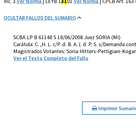
Inc. 3
Ver Norma
| LEYB 1
31
01
Ver Norma
| CPCB Art. 163 
OCULTAR FALLOS DEL SUMARIO
SCBA LP B 61148 S 18/06/2008 Juez SORIA (MI)
Carátula: C. ,H. L. c/P. d. B. A. (. d. P. S. s/Demanda c
Magistrados Votantes: Soria-Hitters-Pettigiani-Koga
Ver el Texto Completo del Fallo
Imprimir Sumari