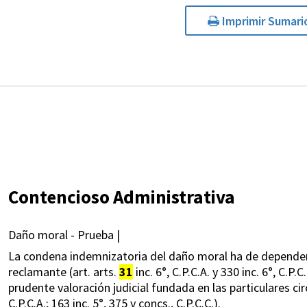
Imprimir Sumari
Contencioso Administrativa
Daño moral - Prueba |
La condena indemnizatoria del daño moral ha de depender d
reclamante (art. arts.
31
inc. 6°, C.P.C.A. y 330 inc. 6°, C.P
prudente valoración judicial fundada en las particulares circ
C.P.C.A.; 163 inc. 5°, 375 y concs., C.P.C.C.).