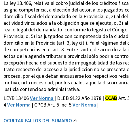
La ley 13.406, relativa al cobro judicial de los créditos fis
asigna competencia, a elección del actor, a los juzgados 
domicilio fiscal del demandado en la Provincia; o, 2) al de
actividad vinculados a la obligación que se ejecuta; o, 3) al
real o legal del demandado, conforme lo legisla el Código C
Provincia; o, 5) los juzgados con competencia de la ciuda
domicilio en la Provincia (art. 3, ley cit.). Ya el régimen 
de competencias en el art. 3. Entre tanto, de acuerdo a la in
actos de la agencia tributaria provincial sólo podría contr
excepción hecha del supuesto de impugnabilidad de las res
trato respecto del acceso a la jurisdicción no se presenta e
procesal por el que deban encauzarse los respectivos reclamo
motivo, ni la necesidad, por los cuales aquella discordanc
justicia contencioso administrativa.
LEYB 13406
Ver Norma
| DLEB 9122 Año 1978 |
CCAB
Art. 
4
Ver Norma
| CPCB Art. 5 Inc. 5
Ver Norma
|
OCULTAR FALLOS DEL SUMARIO