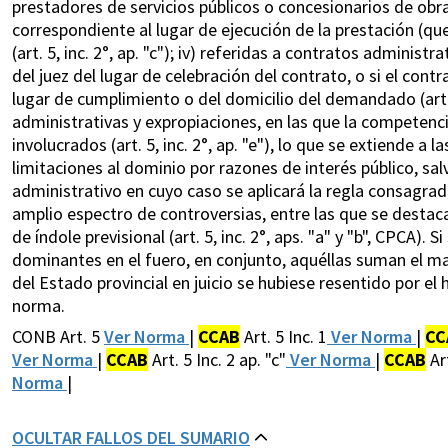
prestadores de servicios públicos o concesionarios de obra
correspondiente al lugar de ejecución de la prestación (qu
(art. 5, inc. 2°, ap. "c"); iv) referidas a contratos adminis
del juez del lugar de celebración del contrato, o si el cont
lugar de cumplimiento o del domicilio del demandado (art. 5
administrativas y expropiaciones, en las que la competencia
involucrados (art. 5, inc. 2°, ap. "e"), lo que se extiende a 
limitaciones al dominio por razones de interés público, sal
administrativo en cuyo caso se aplicará la regla consagrada en 
amplio espectro de controversias, entre las que se destac
de índole previsional (art. 5, inc. 2°, aps. "a" y "b", CPCA).
dominantes en el fuero, en conjunto, aquéllas suman el m
del Estado provincial en juicio se hubiese resentido por el 
norma.
CONB Art. 5
Ver Norma
|
CCAB
Art. 5 Inc. 1
Ver Norma
|
CC
Ver Norma
|
CCAB
Art. 5 Inc. 2 ap. "c"
Ver Norma
|
CCAB
Art
Norma
|
OCULTAR FALLOS DEL SUMARIO