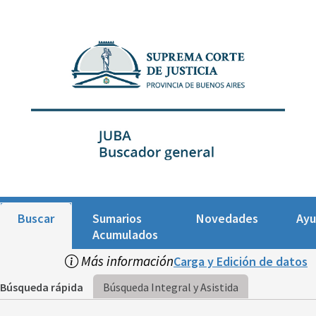
Buscar
Sumarios
Novedades
Ay
Acumulados
Más información
Carga y Edición de datos
Búsqueda rápida
Búsqueda Integral y Asistida