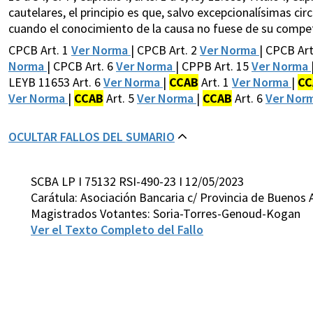
cautelares, el principio es que, salvo excepcionalísimas c
cuando el conocimiento de la causa no fuese de su compete
CPCB Art. 1
Ver Norma
| CPCB Art. 2
Ver Norma
| CPCB Art
Norma
| CPCB Art. 6
Ver Norma
| CPPB Art. 15
Ver Norma
LEYB 11653 Art. 6
Ver Norma
|
CCAB
Art. 1
Ver Norma
|
CC
Ver Norma
|
CCAB
Art. 5
Ver Norma
|
CCAB
Art. 6
Ver Nor
OCULTAR FALLOS DEL SUMARIO
SCBA LP I 75132 RSI-490-23 I 12/05/2023
Carátula: Asociación Bancaria c/ Provincia de Buenos A
Magistrados Votantes: Soria-Torres-Genoud-Kogan
Ver el Texto Completo del Fallo