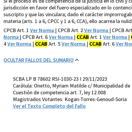
Si el proceso es de competencia de la justicia en lo civil 
jurisdicción en favor del fuero especializado en lo contenc
suscripto y que las vinculara; dado el carácter improrroga
materia (arts. 1 a 6, CPCC y 1 a 6, CCA), ello acarrea la nul
CPCB Art. 1
Ver Norma
| CPCB Art. 2
Ver Norma
| CPCB Art
Norma
| CPCB Art. 6
Ver Norma
|
CCAB
Art. 1
Ver Norma
|
4
Ver Norma
|
CCAB
Art. 5
Ver Norma
|
CCAB
Art. 6
Ver N
OCULTAR FALLOS DEL SUMARIO
SCBA LP B 78602 RSI-1030-23 I 29/11/2023
Carátula: Onetto, Myriam Matilde c/ Municipalidad de 
Cuestión de competencia art. 7, ley 12.008
Magistrados Votantes: Kogan-Torres-Genoud-Soria
Ver el Texto Completo del Fallo