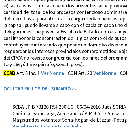
vi) las causas como las que en los presentes se ha promov
cantidad del total de los procesos contencioso administra
del fuero basta para afrontar la carga media que ellas repre
la capital, puede llevarse a cabo con eficacia en cada uno
delegaciones que posee la Fiscalía de Estado, con el apoyo
cual imponer la concentración de litigios como el de autos 
contribuyente interesado que posee un domicilio diverso a
resguardar los intereses provinciales comprometidos. Bajo e
del CPCA no reviste congruencia con los fines del ordenami
15 y 166, último párrafo, Const. prov.).
CCAB
Art. 5 Inc. 1
Ver Norma
| CON Art. 28
Ver Norma
| CO
OCULTAR FALLOS DEL SUMARIO
SCBA LP B 73126 RSI-200-16 I 06/04/2016 Juez SORIA
Carátula: Sarachaga, Ana Isabel c/ A.R.B.A. s/ Amparo 
Magistrados Votantes: Soria-Kogan-de Lázzari-Pettig
Ver el Texto Completo del Fallo