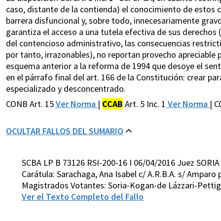
caso, distante de la contienda) el conocimiento de estos c
barrera disfuncional y, sobre todo, innecesariamente gravo
garantiza el acceso a una tutela efectiva de sus derechos (a
del contencioso administrativo, las consecuencias restric
por tanto, irrazonables), no reportan provecho apreciable p
esquema anterior a la reforma de 1994 que desoye el senti
en el párrafo final del art. 166 de la Constitución: crear pa
especializado y desconcentrado.
CONB Art. 15
Ver Norma
|
CCAB
Art. 5 Inc. 1
Ver Norma
| 
OCULTAR FALLOS DEL SUMARIO
SCBA LP B 73126 RSI-200-16 I 06/04/2016 Juez SORIA
Carátula: Sarachaga, Ana Isabel c/ A.R.B.A. s/ Amparo 
Magistrados Votantes: Soria-Kogan-de Lázzari-Pettig
Ver el Texto Completo del Fallo