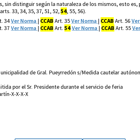
s, sin distinguir según la naturaleza de los mismos, esto es,
arts. 33, 34, 35, 37, 51, 52,
54
, 55, 56).
t. 34
Ver Norma
|
CCAB
Art. 35
Ver Norma
|
CCAB
Art. 56
Ve
t. 37
Ver Norma
|
CCAB
Art.
54
Ver Norma
|
CCAB
Art. 55
Ve
c/Municipalidad de Gral. Pueyrredón s/Medida cautelar autó
ida por el Sr. Presidente durante el servicio de feria
rtín-X-X-X-X