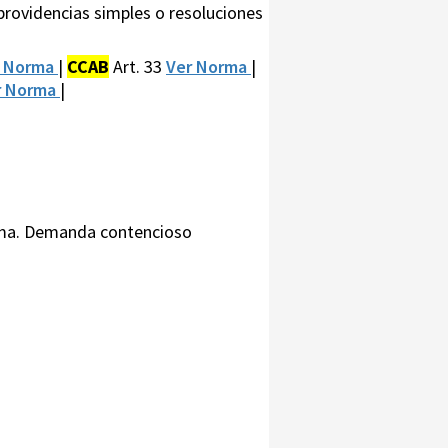
 providencias simples o resoluciones
r Norma
|
CCAB
Art. 33
Ver Norma
|
r Norma
|
noma. Demanda contencioso