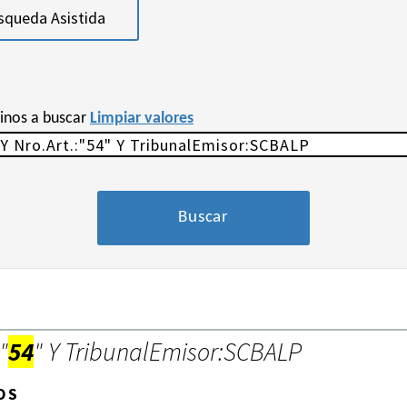
squeda Asistida
minos a buscar
Limpiar valores
"
54
" Y TribunalEmisor:SCBALP
OS