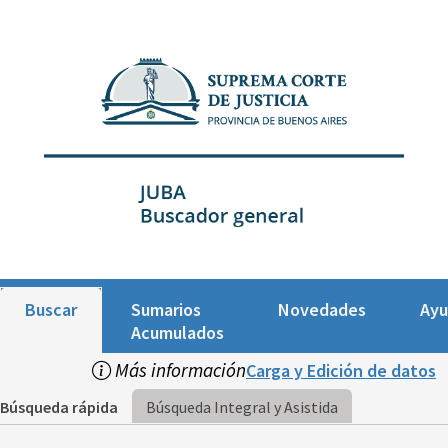
Buscar
Sumarios
Novedades
Ay
Acumulados
Más información
Carga y Edición de datos
Búsqueda rápida
Búsqueda Integral y Asistida