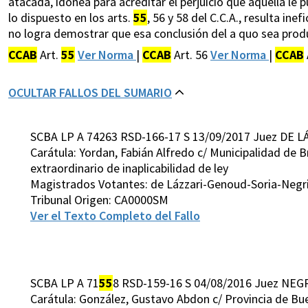
atacada, idónea para acreditar el perjuicio que aquella l
lo dispuesto en los arts.
55
, 56 y 58 del C.C.A., resulta ine
no logra demostrar que esa conclusión del a quo sea pro
CCAB
Art.
55
Ver Norma
|
CCAB
Art. 56
Ver Norma
|
CCAB
OCULTAR FALLOS DEL SUMARIO
SCBA LP A 74263 RSD-166-17 S 13/09/2017 Juez DE L
Carátula: Yordan, Fabián Alfredo c/ Municipalidad de 
extraordinario de inaplicabilidad de ley
Magistrados Votantes: de Lázzari-Genoud-Soria-Negr
Tribunal Origen: CA0000SM
Ver el Texto Completo del Fallo
SCBA LP A 71
55
8 RSD-159-16 S 04/08/2016 Juez NEGR
Carátula: González, Gustavo Abdon c/ Provincia de Bue