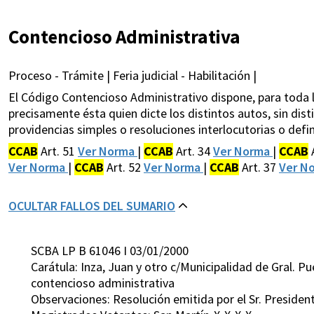
Contencioso Administrativa
Proceso - Trámite | Feria judicial - Habilitación |
El Código Contencioso Administrativo dispone, para toda l
precisamente ésta quien dicte los distintos autos, sin dist
providencias simples o resoluciones interlocutorias o definit
CCAB
Art. 51
Ver Norma
|
CCAB
Art. 34
Ver Norma
|
CCAB
Ver Norma
|
CCAB
Art. 52
Ver Norma
|
CCAB
Art. 37
Ver N
OCULTAR FALLOS DEL SUMARIO
SCBA LP B 61046 I 03/01/2000
Carátula: Inza, Juan y otro c/Municipalidad de Gral.
contencioso administrativa
Observaciones: Resolución emitida por el Sr. President