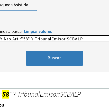
squeda Asistida
minos a buscar
Limpiar valores
"
58
" Y TribunalEmisor:SCBALP
OS