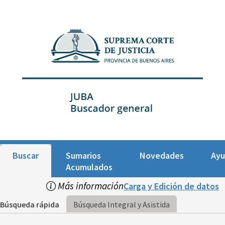
Buscar
Sumarios
Novedades
Ay
Acumulados
Más información
Carga y Edición de datos
Búsqueda rápida
Búsqueda Integral y Asistida