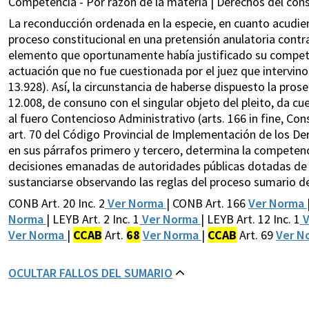
Competencia - Por razón de la materia | Derechos del con
La reconducción ordenada en la especie, en cuanto acudien
proceso constitucional en una pretensión anulatoria contr
elemento que oportunamente había justificado su competenc
actuación que no fue cuestionada por el juez que intervino e
13.928). Así, la circunstancia de haberse dispuesto la prosec
12.008, de consuno con el singular objeto del pleito, da c
al fuero Contencioso Administrativo (arts. 166 in fine, Const. 
art. 70 del Código Provincial de Implementación de los De
en sus párrafos primero y tercero, determina la competenc
decisiones emanadas de autoridades públicas dotadas de
sustanciarse observando las reglas del proceso sumario de i
CONB Art. 20 Inc. 2
Ver Norma
| CONB Art. 166
Ver Norma
Norma
| LEYB Art. 2 Inc. 1
Ver Norma
| LEYB Art. 12 Inc. 1
V
Ver Norma
|
CCAB
Art.
68
Ver Norma
|
CCAB
Art. 69
Ver N
OCULTAR FALLOS DEL SUMARIO