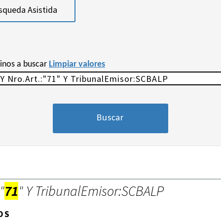
squeda Asistida
minos a buscar
Limpiar valores
"
71
" Y TribunalEmisor:SCBALP
OS