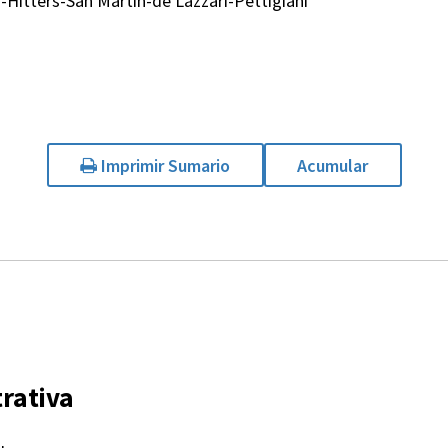
Hitters-San Martín-de Lázzari-Pettigiani
Imprimir Sumario
Acumular
rativa