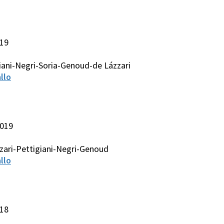
019
iani-Negri-Soria-Genoud-de Lázzari
llo
2019
zari-Pettigiani-Negri-Genoud
llo
018