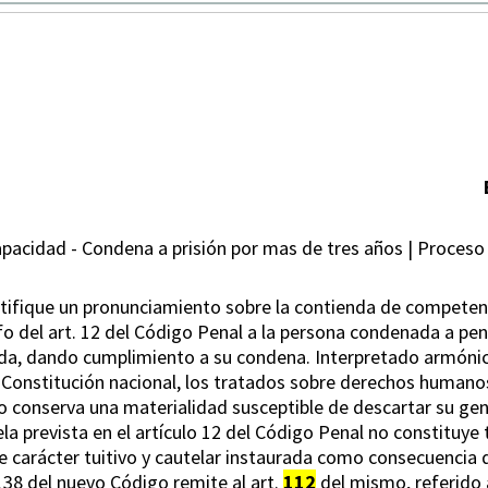
pacidad - Condena a prisión por mas de tres años | Proceso
justifique un pronunciamiento sobre la contienda de compet
fo del art. 12 del Código Penal a la persona condenada a pena
da, dando cumplimiento a su condena. Interpretado armónicam
 Constitución nacional, los tratados sobre derechos humanos 
conserva una materialidad susceptible de descartar su genér
a prevista en el artículo 12 del Código Penal no constituye
 carácter tuitivo y cautelar instaurada como consecuencia de
 138 del nuevo Código remite al art.
112
del mismo, referido a