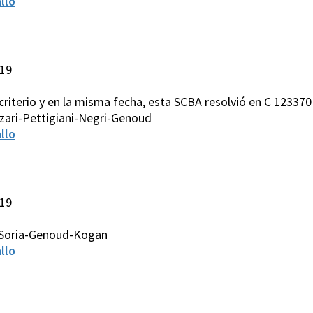
llo
019
riterio y en la misma fecha, esta SCBA resolvió en C 123370
zari-Pettigiani-Negri-Genoud
llo
019
-Soria-Genoud-Kogan
llo