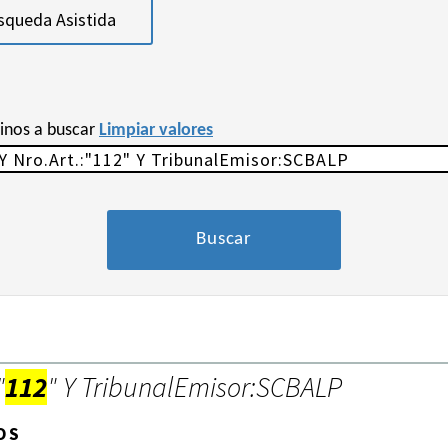
squeda Asistida
minos a buscar
Limpiar valores
"
112
" Y TribunalEmisor:SCBALP
OS