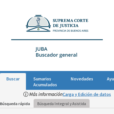
Buscar
Sumarios
Novedades
Ay
Acumulados
Más información
Carga y Edición de datos
Búsqueda rápida
Búsqueda Integral y Asistida