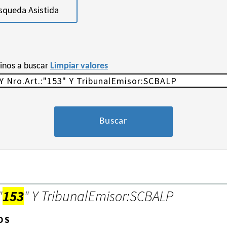
squeda Asistida
minos a buscar
Limpiar valores
"
153
" Y TribunalEmisor:SCBALP
OS