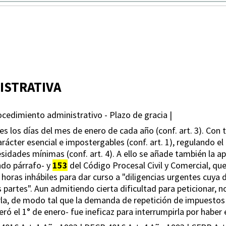
ISTRATIVA
rocedimiento administrativo - Plazo de gracia |
es los días del mes de enero de cada año (conf. art. 3). Con 
rácter esencial e impostergables (conf. art. 1), regulando e
dades mínimas (conf. art. 4). A ello se añade también la aplic
undo párrafo- y
153
del Código Procesal Civil y Comercial, qu
s y horas inhábiles para dar curso a "diligencias urgentes cuy
as partes". Aun admitiendo cierta dificultad para peticionar,
la, de modo tal que la demanda de repetición de impuestos 
eró el 1° de enero- fue ineficaz para interrumpirla por hab