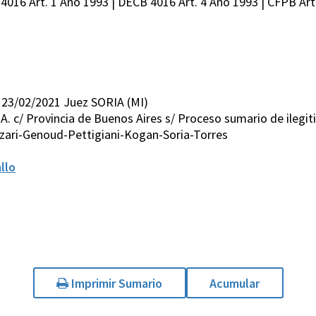
4016 Art. 1 Año 1993 | DECB 4016 Art. 4 Año 1993 | CFPB Art
 23/02/2021 Juez SORIA (MI)
A. c/ Provincia de Buenos Aires s/ Proceso sumario de ilegit
zari-Genoud-Pettigiani-Kogan-Soria-Torres
llo
Imprimir Sumario
Acumular