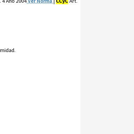
. 4 Año 2004
Ver Norma
|
CCyC
Art.
imidad.