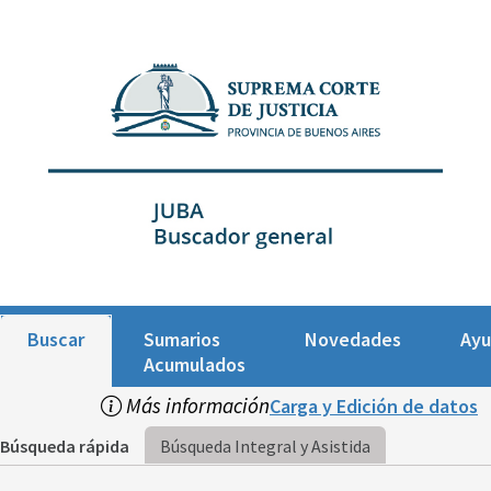
Buscar
Sumarios
Novedades
Ay
Acumulados
Más información
Carga y Edición de datos
Búsqueda rápida
Búsqueda Integral y Asistida