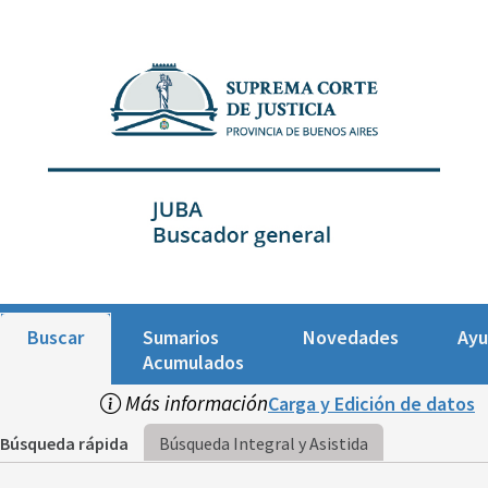
Buscar
Sumarios
Novedades
Ay
Acumulados
Más información
Carga y Edición de datos
Búsqueda rápida
Búsqueda Integral y Asistida