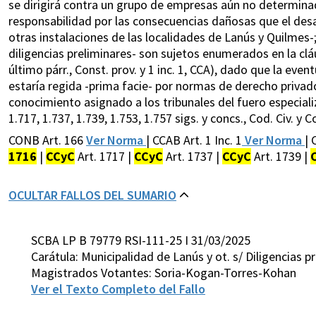
se dirigirá contra un grupo de empresas aún no determinado
responsabilidad por las consecuencias dañosas que el desar
otras instalaciones de las localidades de Lanús y Quilmes-
diligencias preliminares- son sujetos enumerados en la clá
último párr., Const. prov. y 1 inc. 1, CCA), dado que la eve
estaría regida -prima facie- por normas de derecho privad
conocimiento asignado a los tribunales del fuero especializad
1.717, 1.737, 1.739, 1.753, 1.757 sigs. y concs., Cod. Civ. y C
CONB Art. 166
Ver Norma
| CCAB Art. 1 Inc. 1
Ver Norma
| 
1716
|
CCyC
Art. 1717 |
CCyC
Art. 1737 |
CCyC
Art. 1739 |
OCULTAR FALLOS DEL SUMARIO
SCBA LP B 79779 RSI-111-25 I 31/03/2025
Carátula: Municipalidad de Lanús y ot. s/ Diligencias p
Magistrados Votantes: Soria-Kogan-Torres-Kohan
Ver el Texto Completo del Fallo