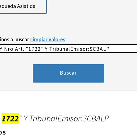
squeda Asistida
minos a buscar
Limpiar valores
"
1722
" Y TribunalEmisor:SCBALP
OS