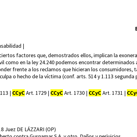
sabilidad |
ciertos factores que, demostrados ellos, implican la exoner
 Civil como en la ley 24.240 podemos encontrar determinados
der frente a los reclamos que hicieran los consumidores, tal
 culpa o hecho de la víctima (conf. arts. 514 y 1.113 segunda p
1113 |
CCyC
Art. 1729 |
CCyC
Art. 1730 |
CCyC
Art. 1731 |
CCy
18 Juez DE LÁZZARI (OP)
berto contra Guspamar S.A. y otro. Daños y perjuicios