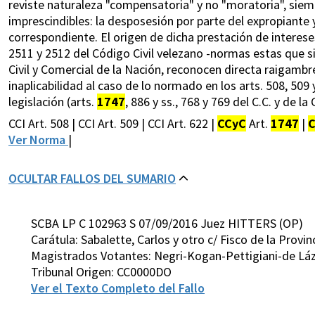
reviste naturaleza "compensatoria" y no "moratoria", sie
imprescindibles: la desposesión por parte del expropiante y
correspondiente. El origen de dicha prestación de interese
2511 y 2512 del Código Civil velezano -normas estas que si
Civil y Comercial de la Nación, reconocen directa raigambre e
inaplicabilidad al caso de lo normado en los arts. 508, 509 y
legislación (arts.
1747
, 886 y ss., 768 y 769 del C.C. y de la 
CCI Art. 508 | CCI Art. 509 | CCI Art. 622 |
CCyC
Art.
1747
|
Ver Norma
|
OCULTAR FALLOS DEL SUMARIO
SCBA LP C 102963 S 07/09/2016 Juez HITTERS (OP)
Carátula: Sabalette, Carlos y otro c/ Fisco de la Provi
Magistrados Votantes: Negri-Kogan-Pettigiani-de Láz
Tribunal Origen: CC0000DO
Ver el Texto Completo del Fallo