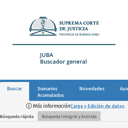
Buscar
Sumarios
Novedades
Ay
Acumulados
Más información
Carga y Edición de datos
Búsqueda rápida
Búsqueda Integral y Asistida