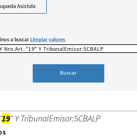
squeda Asistida
minos a buscar
Limpiar valores
"
19
" Y TribunalEmisor:SCBALP
OS