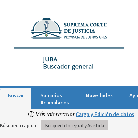
Buscar
Sumarios
Novedades
Ay
Acumulados
Más información
Carga y Edición de datos
Búsqueda rápida
Búsqueda Integral y Asistida