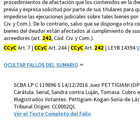
procedimientos de afectación que los contenidos en la derog
previa y expresa solicitud por parte de sus titulares para q
impedirse las ejecuciones judiciales sobre tales bienes por 
Civ. y Com.). De lo contrario, salvo que se disponga otra c
bienes del deudor están afectados al cumplimiento de sus
acreedores (art.
242
, Cód. Civ. y Com.).
CCyC
Art. 7 |
CCyC
Art. 244 |
CCyC
Art.
242
| LEYB 14394
V
OCULTAR FALLOS DEL SUMARIO
SCBA LP C 119896 S 14/12/2016 Juez PETTIGIANI (OP
Carátula: Serial, Sandra contra Luján, Tomasa. Cobro e
Magistrados Votantes: Pettigiani-Kogan-Soria-de Láz
Tribunal Origen: CC0002QL
Ver el Texto Completo del Fallo