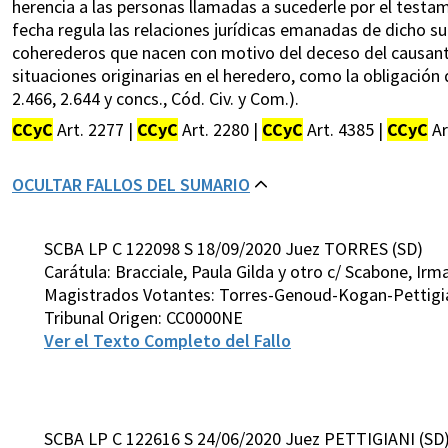
herencia a las personas llamadas a sucederle por el testame
fecha regula las relaciones jurídicas emanadas de dicho su
coherederos que nacen con motivo del deceso del causant
situaciones originarias en el heredero, como la obligación de
2.466, 2.644 y concs., Cód. Civ. y Com.).
CCyC
Art. 2277 |
CCyC
Art. 2280 |
CCyC
Art. 4385 |
CCyC
Ar
OCULTAR FALLOS DEL SUMARIO
SCBA LP C 122098 S 18/09/2020 Juez TORRES (SD)
Carátula: Bracciale, Paula Gilda y otro c/ Scabone, Irm
Magistrados Votantes: Torres-Genoud-Kogan-Pettigi
Tribunal Origen: CC0000NE
Ver el Texto Completo del Fallo
SCBA LP C 122616 S 24/06/2020 Juez PETTIGIANI (SD