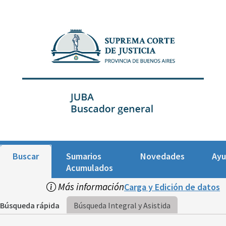
Buscar
Sumarios
Novedades
Ay
Acumulados
Más información
Carga y Edición de datos
Búsqueda rápida
Búsqueda Integral y Asistida