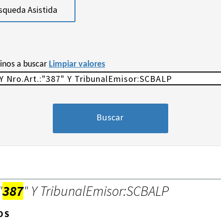
squeda Asistida
minos a buscar
Limpiar valores
"
387
" Y TribunalEmisor:SCBALP
OS