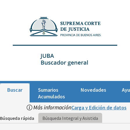
Buscar
Sumarios
Novedades
Ay
Acumulados
Más información
Carga y Edición de datos
Búsqueda rápida
Búsqueda Integral y Asistida