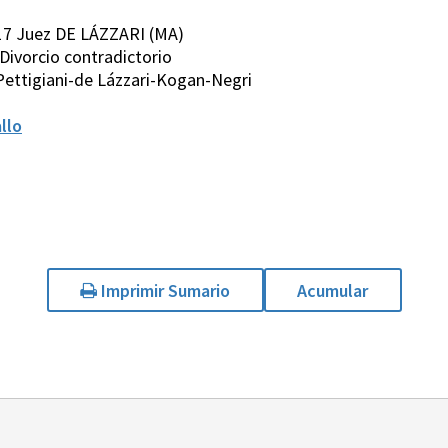
17 Juez DE LÁZZARI (MA)
s/ Divorcio contradictorio
Pettigiani-de Lázzari-Kogan-Negri
llo
Imprimir Sumario
Acumular