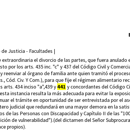
de Justicia - Facultades |
extraordinaria el divorcio de las partes, que fuera anulado 
o por los arts. 435 inc. "c" y 437 del Código Civil y Comerci
 y reenviar al órgano de familia ante quien tramitó el proces
ncs., Cód. Civ. Y Com.), para que fije el régimen alimentario 
 arts. 434 inciso "a",439 y
441
y concordantes del Código Civi
 esta instancia resulta la más adecuada para evitar la exposi
nuar el trámite en oportunidad de ser entrevistada por el as
ero judicial que redundará en una mayor demora en la satisf
s de las Personas con Discapacidad y Capítulo II de las "100
ndición de vulnerabilidad").(del dictamen del Señor Subproc
ce propios).