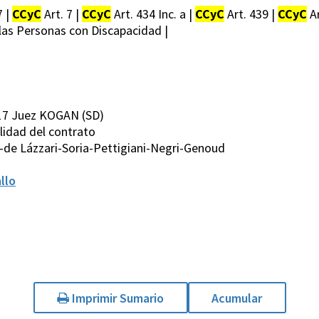
7 |
CCyC
Art. 7 |
CCyC
Art. 434 Inc. a |
CCyC
Art. 439 |
CCyC
A
las Personas con Discapacidad |
17 Juez KOGAN (SD)
Nulidad del contrato
de Lázzari-Soria-Pettigiani-Negri-Genoud
llo
Imprimir Sumario
Acumular