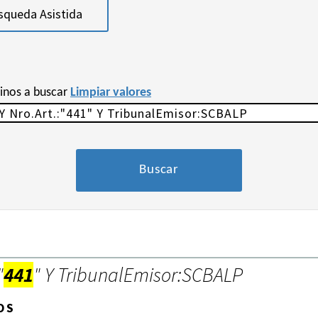
squeda Asistida
minos a buscar
Limpiar valores
"
441
" Y TribunalEmisor:SCBALP
OS