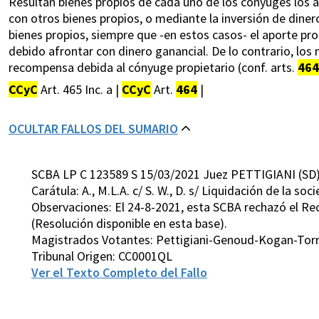
Resultan bienes propios de cada uno de los cónyuges los 
con otros bienes propios, o mediante la inversión de dinero
bienes propios, siempre que -en estos casos- el aporte pro
debido afrontar con dinero ganancial. De lo contrario, los 
recompensa debida al cónyuge propietario (conf. arts.
464
CCyC
Art. 465 Inc. a |
CCyC
Art.
464
|
OCULTAR FALLOS DEL SUMARIO
SCBA LP C 123589 S 15/03/2021 Juez PETTIGIANI (SD
Carátula: A., M.L.A. c/ S. W., D. s/ Liquidación de la so
Observaciones: El 24-8-2021, esta SCBA rechazó el Rec.
(Resolución disponible en esta base).
Magistrados Votantes: Pettigiani-Genoud-Kogan-Tor
Tribunal Origen: CC0001QL
Ver el Texto Completo del Fallo