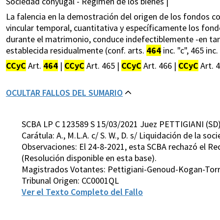
Sociedad conyugal - Régimen de los bienes |
La falencia en la demostración del origen de los fondos con
vincular temporal, cuantitativa y específicamente los fond
durante el matrimonio, conduce indefectiblemente -en tan
establecida residualmente (conf. arts.
464
inc. "c", 465 inc
CCyC
Art.
464
|
CCyC
Art. 465 |
CCyC
Art. 466 |
CCyC
Art. 
OCULTAR FALLOS DEL SUMARIO
SCBA LP C 123589 S 15/03/2021 Juez PETTIGIANI (SD
Carátula: A., M.L.A. c/ S. W., D. s/ Liquidación de la so
Observaciones: El 24-8-2021, esta SCBA rechazó el Rec.
(Resolución disponible en esta base).
Magistrados Votantes: Pettigiani-Genoud-Kogan-Tor
Tribunal Origen: CC0001QL
Ver el Texto Completo del Fallo