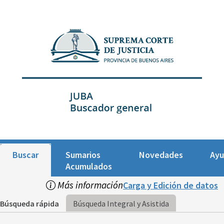
Buscar
Sumarios
Novedades
Ay
Acumulados
Más información
Carga y Edición de datos
Búsqueda rápida
Búsqueda Integral y Asistida