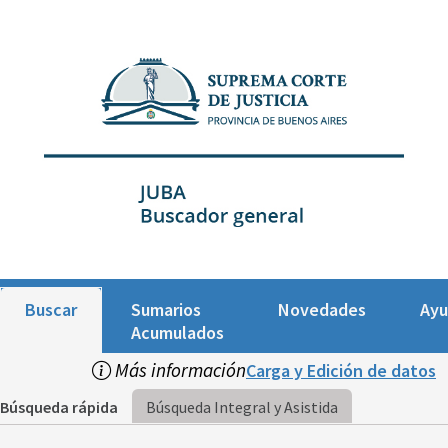
Buscar
Sumarios
Novedades
Ay
Acumulados
Más información
Carga y Edición de datos
Búsqueda rápida
Búsqueda Integral y Asistida