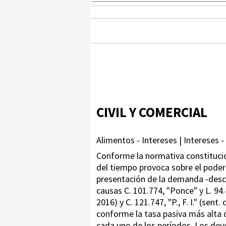
CIVIL Y COMERCIAL
Alimentos - Intereses | Intereses - 
Conforme la normativa constitucio
del tiempo provoca sobre el poder 
presentación de la demanda -desco
causas C. 101.774, "Ponce" y L. 94.
2016) y C. 121.747, "P., F. I." (sen
conforme la tasa pasiva más alta q
cada uno de los períodos. Los deve