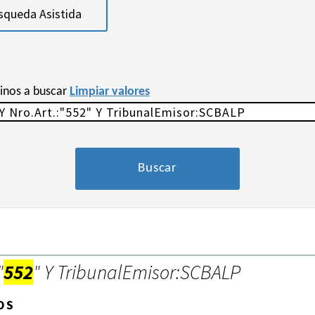
squeda Asistida
minos a buscar
Limpiar valores
"
552
" Y TribunalEmisor:SCBALP
OS