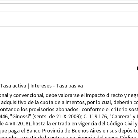
Tasa activa | Intereses - Tasa pasiva |
nal y convencional, debe valorarse el impacto directo y neg
adquisitivo de la cuota de alimentos, por lo cual, deberán 
ntando los provisorios abonados- conforme el criterio soste
446, "Ginossi" (sents. de 21-X-2009); C. 119.176, "Cabrera" y 
t. de 4-VII-2018), hasta la entrada en vigencia del Código Civi
ue paga el Banco Provincia de Buenos Aires en sus depósitos 
ngados a partir de la entrada en vigencia del nuevo Código, 