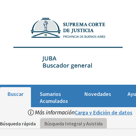
Buscar
Sumarios
Novedades
Ay
Acumulados
Más información
Carga y Edición de datos
Búsqueda rápida
Búsqueda Integral y Asistida