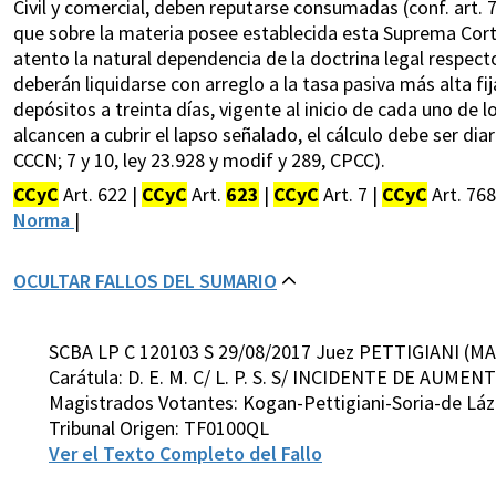
Civil y comercial, deben reputarse consumadas (conf. art. 7, 
que sobre la materia posee establecida esta Suprema Corte a
atento la natural dependencia de la doctrina legal respecto
deberán liquidarse con arreglo a la tasa pasiva más alta fi
depósitos a treinta días, vigente al inicio de cada uno de
alcancen a cubrir el lapso señalado, el cálculo debe ser diar
CCCN; 7 y 10, ley 23.928 y modif y 289, CPCC).
CCyC
Art. 622 |
CCyC
Art.
623
|
CCyC
Art. 7 |
CCyC
Art. 768
Norma
|
OCULTAR FALLOS DEL SUMARIO
SCBA LP C 120103 S 29/08/2017 Juez PETTIGIANI (MA
Carátula: D. E. M. C/ L. P. S. S/ INCIDENTE DE AU
Magistrados Votantes: Kogan-Pettigiani-Soria-de Lá
Tribunal Origen: TF0100QL
Ver el Texto Completo del Fallo