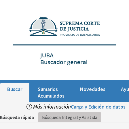
Buscar
Sumarios
Novedades
Ay
Acumulados
Más información
Carga y Edición de datos
Búsqueda rápida
Búsqueda Integral y Asistida