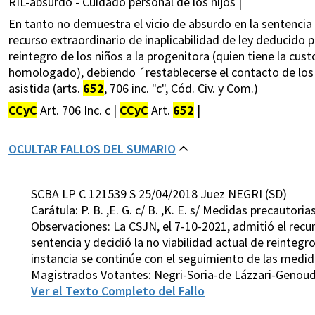
RIL-absurdo - Cuidado personal de los hijos |
En tanto no demuestra el vicio de absurdo en la sentencia 
recurso extraordinario de inaplicabilidad de ley deducido 
reintegro de los niños a la progenitora (quien tiene la cu
homologado), debiendo ´restablecerse el contacto de los
asistida (arts.
652
, 706 inc. "c", Cód. Civ. y Com.)
CCyC
Art. 706 Inc. c |
CCyC
Art.
652
|
OCULTAR FALLOS DEL SUMARIO
SCBA LP C 121539 S 25/04/2018 Juez NEGRI (SD)
Carátula: P. B. ,E. G. c/ B. ,K. E. s/ Medidas precautoria
Observaciones: La CSJN, el 7-10-2021, admitió el recu
sentencia y decidió la no viabilidad actual de reintegr
instancia se continúe con el seguimiento de las medida
Magistrados Votantes: Negri-Soria-de Lázzari-Genou
Ver el Texto Completo del Fallo