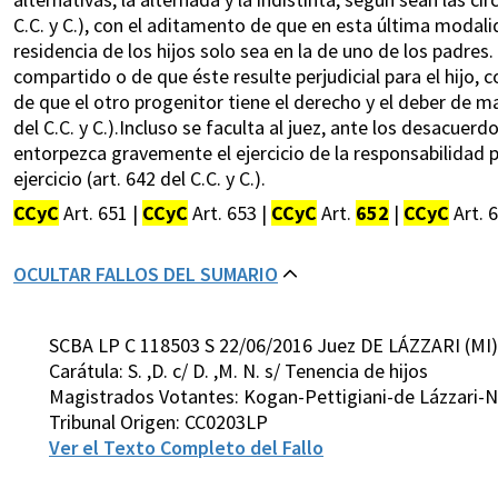
C.C. y C.), con el aditamento de que en esta última modalid
residencia de los hijos solo sea en la de uno de los padres
compartido o de que éste resulte perjudicial para el hijo, c
de que el otro progenitor tiene el derecho y el deber de m
del C.C. y C.).Incluso se faculta al juez, ante los desacue
entorpezca gravemente el ejercicio de la responsabilidad p
ejercicio (art. 642 del C.C. y C.).
CCyC
Art. 651 |
CCyC
Art. 653 |
CCyC
Art.
652
|
CCyC
Art. 6
OCULTAR FALLOS DEL SUMARIO
SCBA LP C 118503 S 22/06/2016 Juez DE LÁZZARI (MI)
Carátula: S. ,D. c/ D. ,M. N. s/ Tenencia de hijos
Magistrados Votantes: Kogan-Pettigiani-de Lázzari-
Tribunal Origen: CC0203LP
Ver el Texto Completo del Fallo