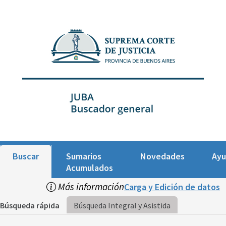
Buscar
Sumarios
Novedades
Ay
Acumulados
Más información
Carga y Edición de datos
Búsqueda rápida
Búsqueda Integral y Asistida