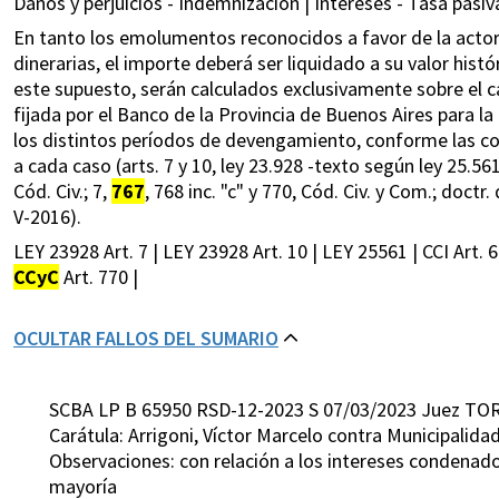
Daños y perjuicios - Indemnización | Intereses - Tasa pasiva
En tanto los emolumentos reconocidos a favor de la actora,
dinerarias, el importe deberá ser liquidado a su valor histó
este supuesto, serán calculados exclusivamente sobre el cap
fijada por el Banco de la Provincia de Buenos Aires para la
los distintos períodos de devengamiento, conforme las c
a cada caso (arts. 7 y 10, ley 23.928 -texto según ley 25.5
Cód. Civ.; 7,
767
, 768 inc. "c" y 770, Cód. Civ. y Com.; doctr.
V-2016).
LEY 23928 Art. 7 | LEY 23928 Art. 10 | LEY 25561 | CCI Art. 
CCyC
Art. 770 |
OCULTAR FALLOS DEL SUMARIO
SCBA LP B 65950 RSD-12-2023 S 07/03/2023 Juez TO
Carátula: Arrigoni, Víctor Marcelo contra Municipalida
Observaciones: con relación a los intereses condenad
mayoría