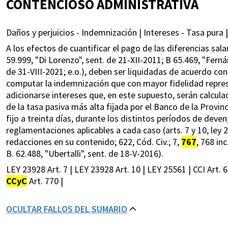
CONTENCIOSO ADMINISTRATIVA
Daños y perjuicios - Indemnización | Intereses - Tasa pura |
A los efectos de cuantificar el pago de las diferencias salari
59.999, "Di Lorenzo", sent. de 21-XII-2011; B 65.469, "Ferná
de 31-VIII-2021; e.o.), deben ser liquidadas de acuerdo con
computar la indemnización que con mayor fidelidad repres
adicionarse intereses que, en este supuesto, serán calcula
de la tasa pasiva más alta fijada por el Banco de la Provin
fijo a treinta días, durante los distintos períodos de de
reglamentaciones aplicables a cada caso (arts. 7 y 10, ley
redacciones en su contenido; 622, Cód. Civ.; 7,
767
, 768 in
B. 62.488, "Ubertalli", sent. de 18-V-2016).
LEY 23928 Art. 7 | LEY 23928 Art. 10 | LEY 25561 | CCI Art. 
CCyC
Art. 770 |
OCULTAR FALLOS DEL SUMARIO