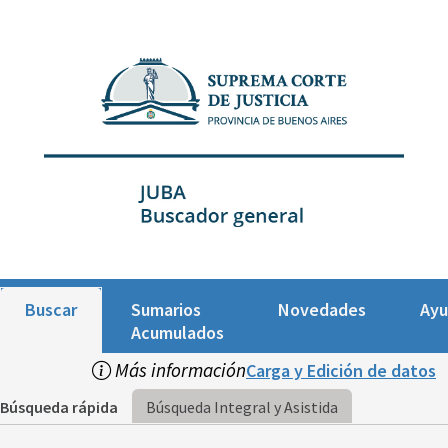
Buscar
Sumarios
Novedades
Ay
Acumulados
Más información
Carga y Edición de datos
Búsqueda rápida
Búsqueda Integral y Asistida