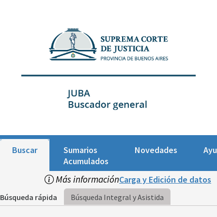
Buscar
Sumarios
Novedades
Ay
Acumulados
Más información
Carga y Edición de datos
Búsqueda rápida
Búsqueda Integral y Asistida