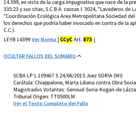
14.399, en vista de la carga impugnativa que nace de la pre
335:23 y sus citas; S.C.B.A. causas I. 3024, "Lavaderos de Lan
"Coordinación Ecológica Area Metropolitana Sociedad del Es
los derechos que podría haber invocado en contra de la apl
C.C.).
LEYB 14399
Ver Norma
|
CCyC
Art.
873
|
OCULTAR FALLOS DEL SUMARIO
SCBA LP L 109467 S 24/06/2015 Juez SORIA (MI)
Carátula: Chiappalone, Marta Liliana contra Obra Soci
Magistrados Votantes: Genoud-Soria-Kogan-de Lázzar
Tribunal Origen: TT0500LM
Ver el Texto Completo del Fallo