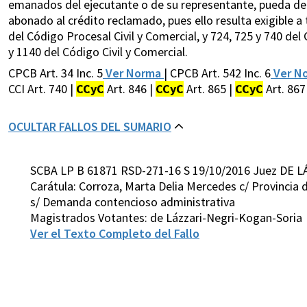
emanados del ejecutante o de su representante, pueda det
abonado al crédito reclamado, pues ello resulta exigible a te
del Código Procesal Civil y Comercial, y 724, 725 y 740 del 
y 1140 del Código Civil y Comercial.
CPCB Art. 34 Inc. 5
Ver Norma
| CPCB Art. 542 Inc. 6
Ver N
CCI Art. 740 |
CCyC
Art. 846 |
CCyC
Art. 865 |
CCyC
Art. 867
OCULTAR FALLOS DEL SUMARIO
SCBA LP B 61871 RSD-271-16 S 19/10/2016 Juez DE L
Carátula: Corroza, Marta Delia Mercedes c/ Provincia 
s/ Demanda contencioso administrativa
Magistrados Votantes: de Lázzari-Negri-Kogan-Soria
Ver el Texto Completo del Fallo