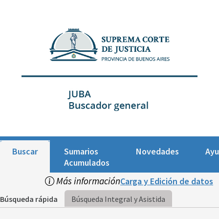
Buscar
Sumarios
Novedades
Ay
Acumulados
Más información
Carga y Edición de datos
Búsqueda rápida
Búsqueda Integral y Asistida