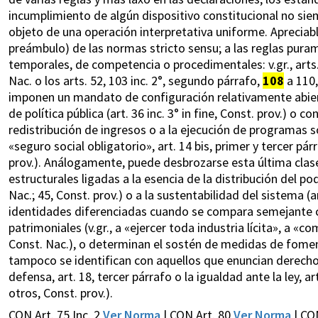
incumplimiento de algún dispositivo constitucional no sie
objeto de una operación interpretativa uniforme. Apreciable
preámbulo) de las normas stricto sensu; a las reglas pura
temporales, de competencia o procedimentales: v.gr., arts. 75
Nac. o los arts. 52, 103 inc. 2°, segundo párrafo,
108
a 110,
imponen un mandato de configuración relativamente abierta (
de política pública (art. 36 inc. 3° in fine, Const. prov.) o
redistribución de ingresos o a la ejecución de programas soc
«seguro social obligatorio», art. 14 bis, primer y tercer pár
prov.). Análogamente, puede desbrozarse esta última clase
estructurales ligadas a la esencia de la distribución del pod
Nac.; 45, Const. prov.) o a la sustentabilidad del sistema (a
identidades diferenciadas cuando se compara semejante c
patrimoniales (v.gr., a «ejercer toda industria lícita», a «co
Const. Nac.), o determinan el sostén de medidas de fomento 
tampoco se identifican con aquellos que enuncian derechos y
defensa, art. 18, tercer párrafo o la igualdad ante la ley, a
otros, Const. prov.).
CON Art. 75 Inc. 2
Ver Norma
| CON Art. 80
Ver Norma
| CO