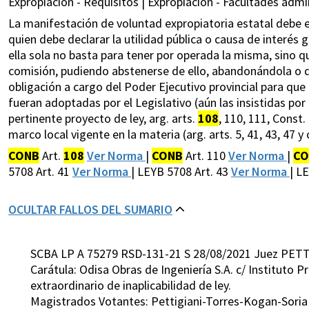
Expropiación - Requisitos | Expropiación - Facultades admin
La manifestación de voluntad expropiatoria estatal debe e
quien debe declarar la utilidad pública o causa de interés 
ella sola no basta para tener por operada la misma, sino q
comisión, pudiendo abstenerse de ello, abandonándola o d
obligación a cargo del Poder Ejecutivo provincial para qu
fueran adoptadas por el Legislativo (aún las insistidas po
pertinente proyecto de ley, arg. arts.
108
, 110, 111, Const.
marco local vigente en la materia (arg. arts. 5, 41, 43, 47 y 
CONB
Art.
108
Ver Norma
|
CONB
Art. 110
Ver Norma
|
CO
5708 Art. 41
Ver Norma
| LEYB 5708 Art. 43
Ver Norma
| L
OCULTAR FALLOS DEL SUMARIO
SCBA LP A 75279 RSD-131-21 S 28/08/2021 Juez PETT
Carátula: Odisa Obras de Ingeniería S.A. c/ Instituto P
extraordinario de inaplicabilidad de ley.
Magistrados Votantes: Pettigiani-Torres-Kogan-Soria