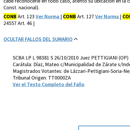
cabe reconocerle en todo caso, atento su ubicación en la c
Const. nacional).
CONB
Art. 123
Ver Norma
|
CONB
Art. 127
Ver Norma
|
CO
24557 Art. 46 |
OCULTAR FALLOS DEL SUMARIO
SCBA LP L 98381 S 26/10/2010 Juez PETTIGIANI (OP)
Carátula: Díaz, Mateo c/Municipalidad de Zárate s/I
Magistrados Votantes: de Lázzari-Pettigiani-Soria-N
Tribunal Origen: TT0000ZA
Ver el Texto Completo del Fallo