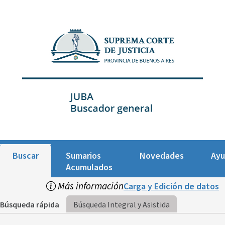
Buscar
Sumarios
Novedades
Ay
Acumulados
Más información
Carga y Edición de datos
Búsqueda rápida
Búsqueda Integral y Asistida