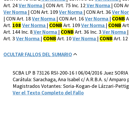
Art. 24
Ver Norma
| CON Art. 75 Inc. 12
Ver Norma
| CON Ar
Ver Norma
| CON Art. 109
Ver Norma
| CON Art. 36
Ver No
| CON Art. 18
Ver Norma
| CON Art. 16
Ver Norma
|
CONB
A
Art.
108
Ver Norma
|
CONB
Art. 109
Ver Norma
|
CONB
Art
Art. 144 Inc. 8
Ver Norma
|
CONB
Art. 36 Inc. 3
Ver Norma
Art. 3
Ver Norma
|
CONB
Art. 10
Ver Norma
|
CONB
Art. 12
OCULTAR FALLOS DEL SUMARIO
SCBA LP B 73126 RSI-200-16 I 06/04/2016 Juez SORIA
Carátula: Sarachaga, Ana Isabel c/ A.R.B.A. s/ Amparo 
Magistrados Votantes: Soria-Kogan-de Lázzari-Pettig
Ver el Texto Completo del Fallo