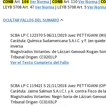
CONB
Art.
108
Ver Norma
|
CONB
Art. 110
Ver Norma
|
CO
LEYB 5708 Art. 47
Ver Norma
| LEYB 5708 Art. 5
Ver Norm
OCULTAR FALLOS DEL SUMARIO
SCBA LP C 122370 S 06/11/2019 Juez PETTIGIANI (MI
Carátula: Química Sudamericana S.A.I.C. y F. (en quiebr
inversa
Magistrados Votantes: de Lázzari-Genoud-Kogan-Sori
Tribunal Origen: CC0201LP
Ver el Texto Completo del Fallo
SCBA LP C 119421 S 21/11/2018 Juez PETTIGIANI (OP
Carátula: Jaime Salmun S.A.I.C.I. y A. contra Fisco de 
Magistrados Votantes: Negri-Soria-de Lázzari-Genou
Tribunal Origen: CC0103LP