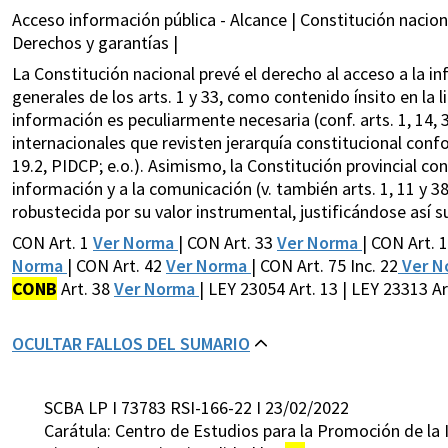
Acceso información pública - Alcance | Constitución naciona
Derechos y garantías |
La Constitución nacional prevé el derecho al acceso a la i
generales de los arts. 1 y 33, como contenido ínsito en la l
información es peculiarmente necesaria (conf. arts. 1, 14, 
internacionales que revisten jerarquía constitucional conform
19.2, PIDCP; e.o.). Asimismo, la Constitución provincial co
información y a la comunicación (v. también arts. 1, 11 y 3
robustecida por su valor instrumental, justificándose así 
CON Art. 1
Ver Norma
| CON Art. 33
Ver Norma
| CON Art. 
Norma
| CON Art. 42
Ver Norma
| CON Art. 75 Inc. 22
Ver N
CONB
Art. 38
Ver Norma
| LEY 23054 Art. 13 | LEY 23313 Art
OCULTAR FALLOS DEL SUMARIO
SCBA LP I 73783 RSI-166-22 I 23/02/2022
Carátula: Centro de Estudios para la Promoción de la 