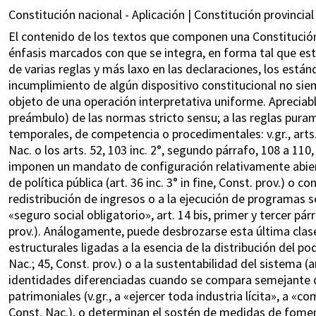
Constitución nacional - Aplicación | Constitución provincial 
El contenido de los textos que componen una Constitución s
énfasis marcados con que se integra, en forma tal que es
de varias reglas y más laxo en las declaraciones, los estánd
incumplimiento de algún dispositivo constitucional no sie
objeto de una operación interpretativa uniforme. Apreciable
preámbulo) de las normas stricto sensu; a las reglas pura
temporales, de competencia o procedimentales: v.gr., arts. 75
Nac. o los arts. 52, 103 inc. 2°, segundo párrafo, 108 a 110
imponen un mandato de configuración relativamente abierta
de política pública (art. 36 inc. 3° in fine, Const. prov.) o
redistribución de ingresos o a la ejecución de programas soc
«seguro social obligatorio», art. 14 bis, primer y tercer pár
prov.). Análogamente, puede desbrozarse esta última clase
estructurales ligadas a la esencia de la distribución del pod
Nac.; 45, Const. prov.) o a la sustentabilidad del sistema (a
identidades diferenciadas cuando se compara semejante c
patrimoniales (v.gr., a «ejercer toda industria lícita», a «co
Const. Nac.), o determinan el sostén de medidas de fomento 