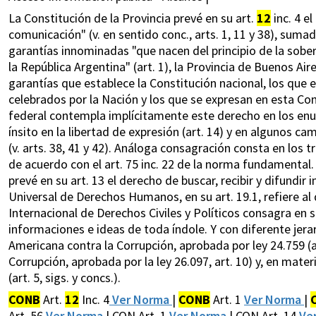
La Constitución de la Provincia prevé en su art.
12
inc. 4 e
comunicación" (v. en sentido conc., arts. 1, 11 y 38), suma
garantías innominadas "que nacen del principio de la sober
la República Argentina" (art. 1), la Provincia de Buenos Air
garantías que establece la Constitución nacional, los que
celebrados por la Nación y los que se expresan en esta Cons
federal contempla implícitamente este derecho en los enun
ínsito en la libertad de expresión (art. 14) y en algunos c
(v. arts. 38, 41 y 42). Análoga consagración consta en los 
de acuerdo con el art. 75 inc. 22 de la norma fundamenta
prevé en su art. 13 el derecho de buscar, recibir y difundir
Universal de Derechos Humanos, en su art. 19.1, refiere al 
Internacional de Derechos Civiles y Políticos consagra en su
informaciones e ideas de toda índole. Y con diferente jera
Americana contra la Corrupción, aprobada por ley 24.759 (art
Corrupción, aprobada por la ley 26.097, art. 10) y, en mat
(art. 5, sigs. y concs.).
CONB
Art.
12
Inc. 4
Ver Norma
|
CONB
Art. 1
Ver Norma
|
Art. 56
Ver Norma
| CON Art. 1
Ver Norma
| CON Art. 14
Ve