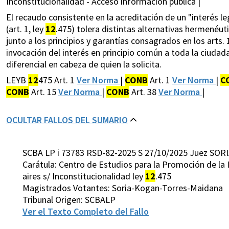
Inconstitucionalidad - Acceso información pública |
El recaudo consistente en la acreditación de un "interés leg
(art. 1, ley
12
.475) tolera distintas alternativas hermenéut
junto a los principios y garantías consagrados en los arts. 
invocación del interés en principio común a toda la ciudad
diferencial en cabeza de quien la solicita.
LEYB
12
475 Art. 1
Ver Norma
|
CONB
Art. 1
Ver Norma
|
C
CONB
Art. 15
Ver Norma
|
CONB
Art. 38
Ver Norma
|
OCULTAR FALLOS DEL SUMARIO
SCBA LP i 73783 RSD-82-2025 S 27/10/2025 Juez SORI
Carátula: Centro de Estudios para la Promoción de la 
aires s/ Inconstitucionalidad ley
12
.475
Magistrados Votantes: Soria-Kogan-Torres-Maidana
Tribunal Origen: SCBALP
Ver el Texto Completo del Fallo