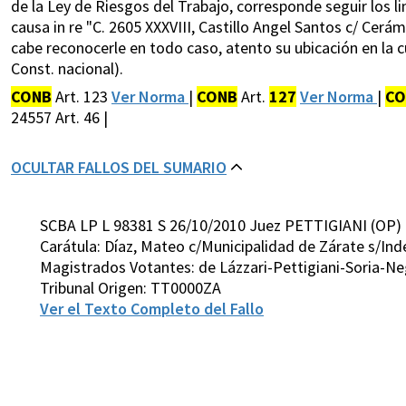
de la Ley de Riesgos del Trabajo, corresponde seguir los 
causa in re "C. 2605 XXXVIII, Castillo Angel Santos c/ Cerá
cabe reconocerle en todo caso, atento su ubicación en la cú
Const. nacional).
CONB
Art. 123
Ver Norma
|
CONB
Art.
127
Ver Norma
|
CO
24557 Art. 46 |
OCULTAR FALLOS DEL SUMARIO
SCBA LP L 98381 S 26/10/2010 Juez PETTIGIANI (OP)
Carátula: Díaz, Mateo c/Municipalidad de Zárate s/I
Magistrados Votantes: de Lázzari-Pettigiani-Soria-N
Tribunal Origen: TT0000ZA
Ver el Texto Completo del Fallo