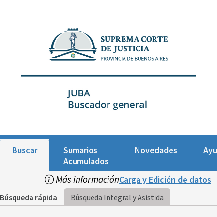
Buscar
Sumarios
Novedades
Ay
Acumulados
Más información
Carga y Edición de datos
Búsqueda rápida
Búsqueda Integral y Asistida