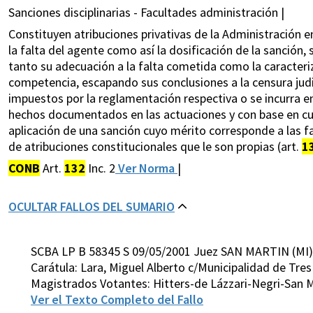
Sanciones disciplinarias - Facultades administración |
Constituyen atribuciones privativas de la Administración en
la falta del agente como así la dosificación de la sanción, 
tanto su adecuación a la falta cometida como la caracteriz
competencia, escapando sus conclusiones a la censura judic
impuestos por la reglamentación respectiva o se incurra en 
hechos documentados en las actuaciones y con base en cuya
aplicación de una sanción cuyo mérito corresponde a las fa
de atribuciones constitucionales que le son propias (art.
1
CONB
Art.
132
Inc. 2
Ver Norma
|
OCULTAR FALLOS DEL SUMARIO
SCBA LP B 58345 S 09/05/2001 Juez SAN MARTIN (MI)
Carátula: Lara, Miguel Alberto c/Municipalidad de Tr
Magistrados Votantes: Hitters-de Lázzari-Negri-San M
Ver el Texto Completo del Fallo