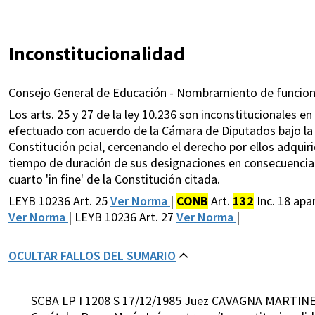
Inconstitucionalidad
Consejo General de Educación - Nombramiento de funciona
Los arts. 25 y 27 de la ley 10.236 son inconstitucionales en
efectuado con acuerdo de la Cámara de Diputados bajo la vig
Constitución pcial, cercenando el derecho por ellos adqui
tiempo de duración de sus designaciones en consecuencia d
cuarto 'in fine' de la Constitución citada.
LEYB 10236 Art. 25
Ver Norma
|
CONB
Art.
132
Inc. 18 apa
Ver Norma
| LEYB 10236 Art. 27
Ver Norma
|
OCULTAR FALLOS DEL SUMARIO
SCBA LP I 1208 S 17/12/1985 Juez CAVAGNA MARTINE