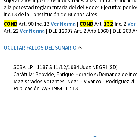
sujetar a los ingenieros industriales a las limitadas incum
a la potestad reglamentaria del del Poder Ejecutivo por lo
inc.13 de la Constitución de Buenos Aires.
CONB
Art. 90 Inc. 13
Ver Norma
|
CONB
Art.
132
Inc. 2
Ver
Art. 22
Ver Norma
| DLE 12997 Art. 2 Año 1960 | DLE 203 Art.
OCULTAR FALLOS DEL SUMARIO
SCBA LP I 1187 S 11/12/1984 Juez NEGRI (SD)
Carátula: Beovide, Enrique Horacio s/Demanda de inc
Magistrados Votantes: Negri - Vivanco - Rodriguez Vil
Publicación: AyS 1984-II, 513