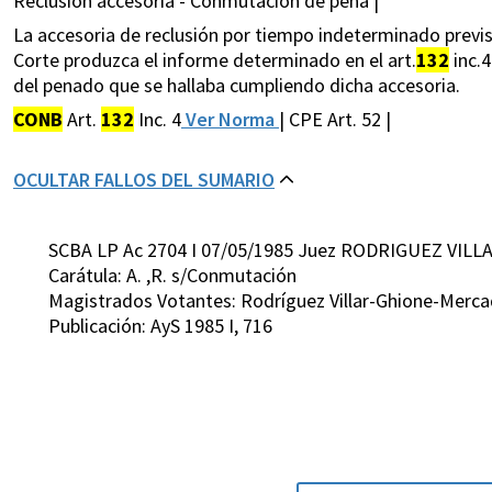
Reclusión accesoria - Conmutación de pena |
La accesoria de reclusión por tiempo indeterminado previst
Corte produzca el informe determinado en el art.
132
inc.4
del penado que se hallaba cumpliendo dicha accesoria.
CONB
Art.
132
Inc. 4
Ver Norma
| CPE Art. 52 |
OCULTAR FALLOS DEL SUMARIO
SCBA LP Ac 2704 I 07/05/1985 Juez RODRIGUEZ VILL
Carátula: A. ,R. s/Conmutación
Magistrados Votantes: Rodríguez Villar-Ghione-Merca
Publicación: AyS 1985 I, 716