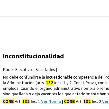
Inconstitucionalidad
Poder Ejecutivo - Facultades |
No debe confundirse la incuestionable competencia del P
la Administración (arts.
132
incs. 1 y 2, Const.Prov.), con l
empleos. Cuando el órgano administrativo nombra o remue
sino que llena o deja vacantes los que anteriormente han 
CONB
Art.
132
Inc. 1
Ver Norma
|
CONB
Art.
132
Inc. 2
Ver