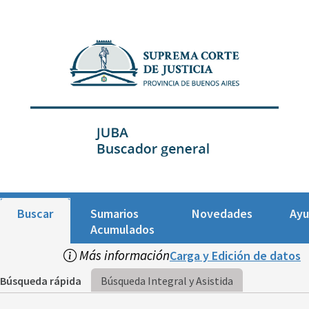
Buscar
Sumarios
Novedades
Ay
Acumulados
Más información
Carga y Edición de datos
Búsqueda rápida
Búsqueda Integral y Asistida