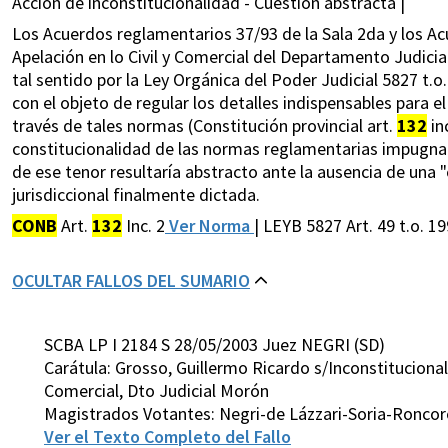
Acción de inconstitucionalidad - Cuestión abstracta |
Los Acuerdos reglamentarios 37/93 de la Sala 2da y los Ac
Apelación en lo Civil y Comercial del Departamento Judicia
tal sentido por la Ley Orgánica del Poder Judicial 5827 t.o.
con el objeto de regular los detalles indispensables para e
través de tales normas (Constitución provincial art.
132
inc
constitucionalidad de las normas reglamentarias impugna
de ese tenor resultaría abstracto ante la ausencia de una "
jurisdiccional finalmente dictada.
CONB
Art.
132
Inc. 2
Ver Norma
| LEYB 5827 Art. 49 t.o. 1
OCULTAR FALLOS DEL SUMARIO
SCBA LP I 2184 S 28/05/2003 Juez NEGRI (SD)
Carátula: Grosso, Guillermo Ricardo s/Inconstitucion
Comercial, Dto Judicial Morón
Magistrados Votantes: Negri-de Lázzari-Soria-Roncor
Ver el Texto Completo del Fallo