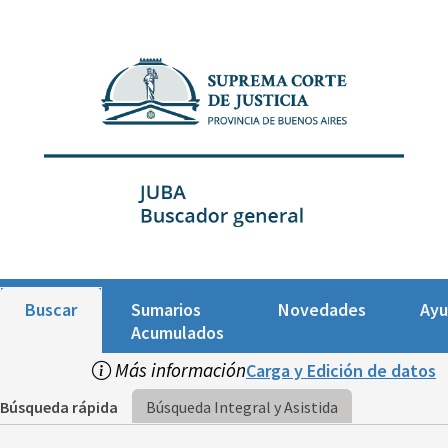
Buscar
Sumarios
Novedades
Ay
Acumulados
Más información
Carga y Edición de datos
Búsqueda rápida
Búsqueda Integral y Asistida