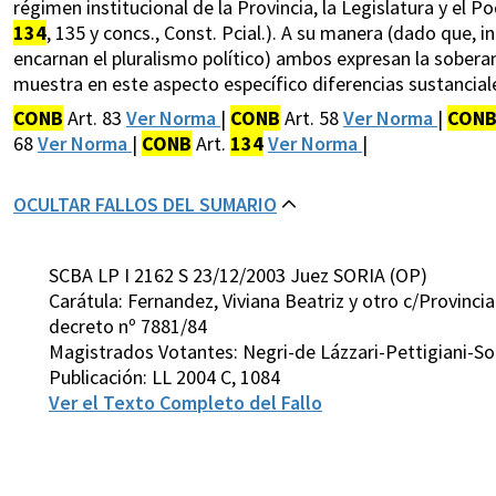
régimen institucional de la Provincia, la Legislatura y el P
134
, 135 y concs., Const. Pcial.). A su manera (dado que,
encarnan el pluralismo político) ambos expresan la sobe
muestra en este aspecto específico diferencias sustanciale
CONB
Art. 83
Ver Norma
|
CONB
Art. 58
Ver Norma
|
CON
68
Ver Norma
|
CONB
Art.
134
Ver Norma
|
OCULTAR FALLOS DEL SUMARIO
SCBA LP I 2162 S 23/12/2003 Juez SORIA (OP)
Carátula: Fernandez, Viviana Beatriz y otro c/Provincia
decreto nº 7881/84
Magistrados Votantes: Negri-de Lázzari-Pettigiani-S
Publicación: LL 2004 C, 1084
Ver el Texto Completo del Fallo