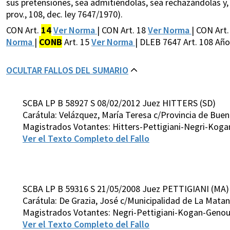
sus pretensiones, sea admitiéndolas, sea rechazándolas y,
prov., 108, dec. ley 7647/1970).
CON Art.
14
Ver Norma
| CON Art. 18
Ver Norma
| CON Art.
Norma
|
CONB
Art. 15
Ver Norma
| DLEB 7647 Art. 108 Año
OCULTAR FALLOS DEL SUMARIO
SCBA LP B 58927 S 08/02/2012 Juez HITTERS (SD)
Carátula: Velázquez, María Teresa c/Provincia de Bue
Magistrados Votantes: Hitters-Pettigiani-Negri-Koga
Ver el Texto Completo del Fallo
SCBA LP B 59316 S 21/05/2008 Juez PETTIGIANI (MA)
Carátula: De Grazia, José c/Municipalidad de La Mat
Magistrados Votantes: Negri-Pettigiani-Kogan-Genou
Ver el Texto Completo del Fallo