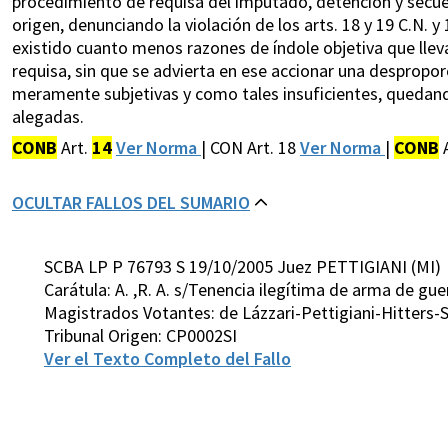
procedimiento de requisa del imputado, detención y secue
origen, denunciando la violación de los arts. 18 y 19 C.N. y
existido cuanto menos razones de índole objetiva que llevar
requisa, sin que se advierta en ese accionar una despropo
meramente subjetivas y como tales insuficientes, quedand
alegadas.
CONB
Art.
14
Ver Norma
| CON Art. 18
Ver Norma
|
CONB
A
OCULTAR FALLOS DEL SUMARIO
SCBA LP P 76793 S 19/10/2005 Juez PETTIGIANI (MI)
Carátula: A. ,R. A. s/Tenencia ilegítima de arma de gue
Magistrados Votantes: de Lázzari-Pettigiani-Hitters
Tribunal Origen: CP0002SI
Ver el Texto Completo del Fallo