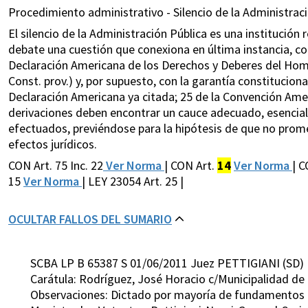
Procedimiento administrativo - Silencio de la Administraci
El silencio de la Administración Pública es una institución 
debate una cuestión que conexiona en última instancia, con
Declaración Americana de los Derechos y Deberes del Hombre
Const. prov.) y, por supuesto, con la garantía constitucional 
Declaración Americana ya citada; 25 de la Convención Ame
derivaciones deben encontrar un cauce adecuado, esencial
efectuados, previéndose para la hipótesis de que no pro
efectos jurídicos.
CON Art. 75 Inc. 22
Ver Norma
| CON Art.
14
Ver Norma
| C
15
Ver Norma
| LEY 23054 Art. 25 |
OCULTAR FALLOS DEL SUMARIO
SCBA LP B 65387 S 01/06/2011 Juez PETTIGIANI (SD)
Carátula: Rodríguez, José Horacio c/Municipalidad d
Observaciones: Dictado por mayoría de fundamentos