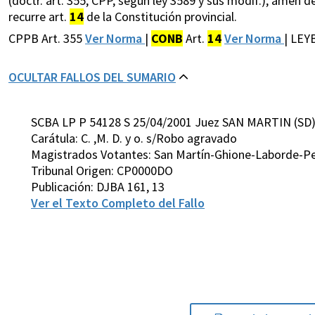
(doctr. art. 355, CPP, según ley 3589 y sus modif.), amén d
recurre art.
14
de la Constitución provincial.
CPPB Art. 355
Ver Norma
|
CONB
Art.
14
Ver Norma
| LEY
OCULTAR FALLOS DEL SUMARIO
SCBA LP P 54128 S 25/04/2001 Juez SAN MARTIN (SD
Carátula: C. ,M. D. y o. s/Robo agravado
Magistrados Votantes: San Martín-Ghione-Laborde-Pet
Tribunal Origen: CP0000DO
Publicación: DJBA 161, 13
Ver el Texto Completo del Fallo