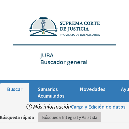
Buscar
Sumarios
Novedades
Ay
Acumulados
Más información
Carga y Edición de datos
Búsqueda rápida
Búsqueda Integral y Asistida