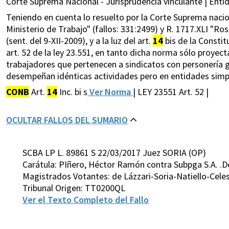
Corte Suprema Nacional - Jurisprudencia vinculante | Entid
Teniendo en cuenta lo resuelto por la Corte Suprema nacio
Ministerio de Trabajo" (fallos: 331:2499) y R. 1717.XLI "R
(sent. del 9-XII-2009), y a la luz del art.
14
bis de la Constit
art. 52 de la ley 23.551, en tanto dicha norma sólo proyect
trabajadores que pertenecen a sindicatos con personería 
desempeñan idénticas actividades pero en entidades simp
CONB
Art.
14
Inc. bi s
Ver Norma
| LEY 23551 Art. 52 |
OCULTAR FALLOS DEL SUMARIO
SCBA LP L. 89861 S 22/03/2017 Juez SORIA (OP)
Carátula: PIñero, Héctor Ramón contra Subpga S.A. .D
Magistrados Votantes: de Lázzari-Soria-Natiello-Cele
Tribunal Origen: TT0200QL
Ver el Texto Completo del Fallo