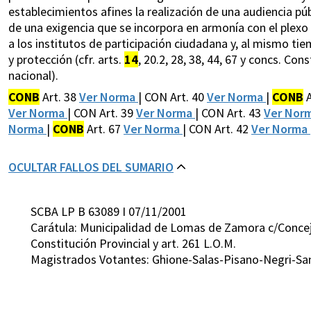
establecimientos afines la realización de una audiencia púb
de una exigencia que se incorpora en armonía con el plexo
a los institutos de participación ciudadana y, al mismo ti
y protección (cfr. arts.
14
, 20.2, 28, 38, 44, 67 y concs. Cons
nacional).
CONB
Art. 38
Ver Norma
| CON Art. 40
Ver Norma
|
CONB
A
Ver Norma
| CON Art. 39
Ver Norma
| CON Art. 43
Ver Nor
Norma
|
CONB
Art. 67
Ver Norma
| CON Art. 42
Ver Norma
OCULTAR FALLOS DEL SUMARIO
SCBA LP B 63089 I 07/11/2001
Carátula: Municipalidad de Lomas de Zamora c/Concej
Constitución Provincial y art. 261 L.O.M.
Magistrados Votantes: Ghione-Salas-Pisano-Negri-Sa