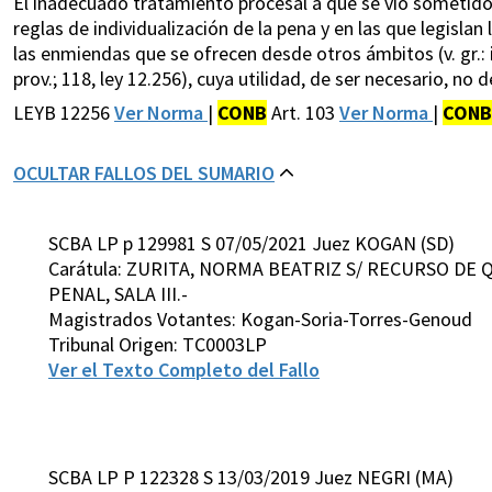
El inadecuado tratamiento procesal a que se vio sometido
reglas de individualización de la pena y en las que legislan 
las enmiendas que se ofrecen desde otros ámbitos (v. gr.: 
prov.; 118, ley 12.256), cuya utilidad, de ser necesario, no
LEYB 12256
Ver Norma
|
CONB
Art. 103
Ver Norma
|
CONB
OCULTAR FALLOS DEL SUMARIO
SCBA LP p 129981 S 07/05/2021 Juez KOGAN (SD)
Carátula: ZURITA, NORMA BEATRIZ S/ RECURSO DE 
PENAL, SALA III.-
Magistrados Votantes: Kogan-Soria-Torres-Genoud
Tribunal Origen: TC0003LP
Ver el Texto Completo del Fallo
SCBA LP P 122328 S 13/03/2019 Juez NEGRI (MA)