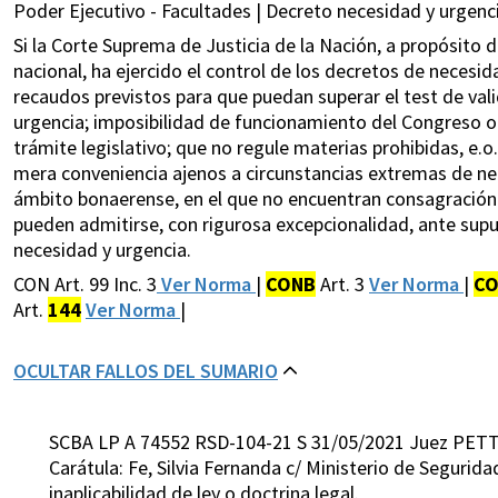
Poder Ejecutivo - Facultades | Decreto necesidad y urgenci
Si la Corte Suprema de Justicia de la Nación, a propósito de
nacional, ha ejercido el control de los decretos de necesid
recaudos previstos para que puedan superar el test de vali
urgencia; imposibilidad de funcionamiento del Congreso 
trámite legislativo; que no regule materias prohibidas, e.o
mera conveniencia ajenos a circunstancias extremas de nec
ámbito bonaerense, en el que no encuentran consagración ex
pueden admitirse, con rigurosa excepcionalidad, ante sup
necesidad y urgencia.
CON Art. 99 Inc. 3
Ver Norma
|
CONB
Art. 3
Ver Norma
|
C
Art.
144
Ver Norma
|
OCULTAR FALLOS DEL SUMARIO
SCBA LP A 74552 RSD-104-21 S 31/05/2021 Juez PETT
Carátula: Fe, Silvia Fernanda c/ Ministerio de Segurid
inaplicabilidad de ley o doctrina legal.