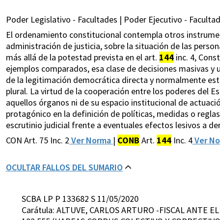
Poder Legislativo - Facultades | Poder Ejecutivo - Facultad
El ordenamiento constitucional contempla otros instrumen
administración de justicia, sobre la situación de las personas
más allá de la potestad prevista en el art.
144
inc. 4, Cons
ejemplos comparados, esa clase de decisiones masivas y ur
de la legitimación democrática directa y normalmente está
plural. La virtud de la cooperación entre los poderes del E
aquellos órganos ni de su espacio institucional de actuac
protagónico en la definición de políticas, medidas o reglas d
escrutinio judicial frente a eventuales efectos lesivos a 
CON Art. 75 Inc. 2
Ver Norma
|
CONB
Art.
144
Inc. 4
Ver N
OCULTAR FALLOS DEL SUMARIO
SCBA LP P 133682 S 11/05/2020
Carátula: ALTUVE, CARLOS ARTURO -FISCAL ANTE E