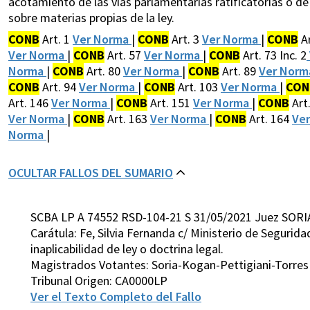
acotamiento de las vías parlamentarias ratificatorias o
sobre materias propias de la ley.
CONB
Art. 1
Ver Norma
|
CONB
Art. 3
Ver Norma
|
CONB
Ar
Ver Norma
|
CONB
Art. 57
Ver Norma
|
CONB
Art. 73 Inc. 2
Norma
|
CONB
Art. 80
Ver Norma
|
CONB
Art. 89
Ver Nor
CONB
Art. 94
Ver Norma
|
CONB
Art. 103
Ver Norma
|
CON
Art. 146
Ver Norma
|
CONB
Art. 151
Ver Norma
|
CONB
Art
Ver Norma
|
CONB
Art. 163
Ver Norma
|
CONB
Art. 164
Ve
Norma
|
OCULTAR FALLOS DEL SUMARIO
SCBA LP A 74552 RSD-104-21 S 31/05/2021 Juez SORI
Carátula: Fe, Silvia Fernanda c/ Ministerio de Segurid
inaplicabilidad de ley o doctrina legal.
Magistrados Votantes: Soria-Kogan-Pettigiani-Torres
Tribunal Origen: CA0000LP
Ver el Texto Completo del Fallo