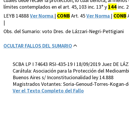
cuales debe recaer la protección, lo cual denota, al menos
límites contemplados en el art. 45, 103 inc. 13° y
144
inc. 
LEYB 14888
Ver Norma
|
CONB
Art. 45
Ver Norma
|
CONB
A
|
Obs. del Sumario: voto Dres. de Lázzari-Negri-Pettigiani
OCULTAR FALLOS DEL SUMARIO
SCBA LP I 74643 RSI-435-19 I 18/09/2019 Juez DE LÁZ
Carátula: Asociación para la Protección del Medioamb
Buenos Aires s/ Inconstitucionalidad ley 14.888
Magistrados Votantes: Soria-Genoud-Torres-Kogan-de
Ver el Texto Completo del Fallo