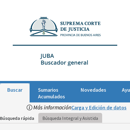
Buscar
Sumarios
Novedades
Ay
Acumulados
Más información
Carga y Edición de datos
Búsqueda rápida
Búsqueda Integral y Asistida