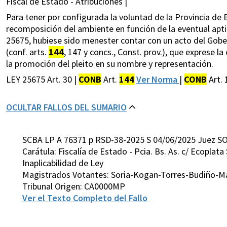
Fiscal de Estado - Atribuciones |
Para tener por configurada la voluntad de la Provincia d
recomposición del ambiente en función de la eventual apti
25675, hubiese sido menester contar con un acto del Gobe
(conf. arts.
144
, 147 y concs., Const. prov.), que exprese 
la promoción del pleito en su nombre y representación.
LEY 25675 Art. 30 |
CONB
Art.
144
Ver Norma
|
CONB
Art.
OCULTAR FALLOS DEL SUMARIO
SCBA LP A 76371 p RSD-38-2025 S 04/06/2025 Juez SO
Carátula: Fiscalía de Estado - Pcia. Bs. As. c/ Ecoplata
Inaplicabilidad de Ley
Magistrados Votantes: Soria-Kogan-Torres-Budiño-M
Tribunal Origen: CA0000MP
Ver el Texto Completo del Fallo