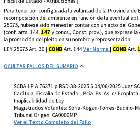
Fiscal de Estado - Atribuciones |
Para tener por configurada la voluntad de la Provincia d
recomposición del ambiente en función de la eventual apti
25675, hubiese sido menester contar con un acto del Gobe
(conf. arts. 144,
147
y concs., Const. prov.), que exprese l
la promoción del pleito en su nombre y representación.
LEY 25675 Art. 30 |
CONB
Art. 144
Ver Norma
|
CONB
Art.
OCULTAR FALLOS DEL SUMARIO
SCBA LP A 76371 p RSD-38-2025 S 04/06/2025 Juez SO
Carátula: Fiscalía de Estado - Pcia. Bs. As. c/ Ecoplata
Inaplicabilidad de Ley
Magistrados Votantes: Soria-Kogan-Torres-Budiño-M
Tribunal Origen: CA0000MP
Ver el Texto Completo del Fallo