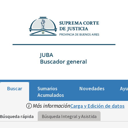
Buscar
Sumarios
Novedades
Ay
Acumulados
Más información
Carga y Edición de datos
Búsqueda rápida
Búsqueda Integral y Asistida