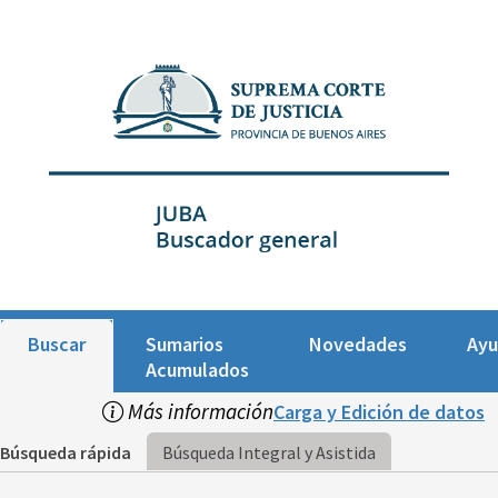
Buscar
Sumarios
Novedades
Ay
Acumulados
Más información
Carga y Edición de datos
Búsqueda rápida
Búsqueda Integral y Asistida