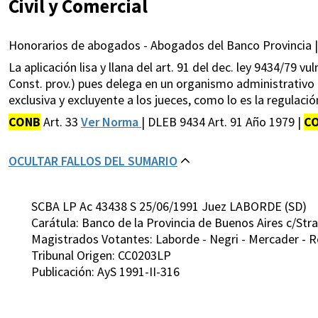
Civil y Comercial
Honorarios de abogados - Abogados del Banco Provincia |
La aplicación lisa y llana del art. 91 del dec. ley 9434/79 vul
Const. prov.) pues delega en un organismo administrativo 
exclusiva y excluyente a los jueces, como lo es la regulació
CONB
Art. 33
Ver Norma
| DLEB 9434 Art. 91 Año 1979 |
C
OCULTAR FALLOS DEL SUMARIO
SCBA LP Ac 43438 S 25/06/1991 Juez LABORDE (SD)
Carátula: Banco de la Provincia de Buenos Aires c/Stra
Magistrados Votantes: Laborde - Negri - Mercader - Rod
Tribunal Origen: CC0203LP
Publicación: AyS 1991-II-316