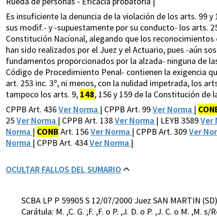
Rueda de personas - Eficacia probatoria |
Es insuficiente la denuncia de la violación de los arts. 99
sus modif.- y -supuestamente por su conducto- los arts. 252
Constitución Nacional, alegando que los reconocimientos
han sido realizados por el Juez y el Actuario, pues -aún s
fundamentos proporcionados por la alzada- ninguna de las 
Código de Procedimiento Penal- contienen la exigencia que 
art. 253 inc. 3º, ni menos, con la nulidad impetrada, los ar
tampoco los arts. 9,
148
, 156 y 159 de la Constitución de 
CPPB Art. 436
Ver Norma
| CPPB Art. 99
Ver Norma
|
CON
25
Ver Norma
| CPPB Art. 138
Ver Norma
| LEYB 3589
Ver
Norma
|
CONB
Art. 156
Ver Norma
| CPPB Art. 309
Ver No
Norma
| CPPB Art. 434
Ver Norma
|
OCULTAR FALLOS DEL SUMARIO
SCBA LP P 59905 S 12/07/2000 Juez SAN MARTIN (SD
Carátula: M. ,C. G. ;F. ,F. o P. ,J. D. o P. ,J. C. o M. ,M.