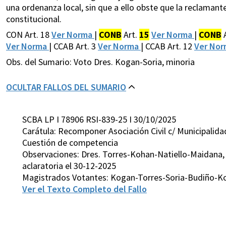
una ordenanza local, sin que a ello obste que la reclamant
constitucional.
CON Art. 18
Ver Norma
|
CONB
Art.
15
Ver Norma
|
CONB
A
Ver Norma
| CCAB Art. 3
Ver Norma
| CCAB Art. 12
Ver No
Obs. del Sumario: Voto Dres. Kogan-Soria, minoria
OCULTAR FALLOS DEL SUMARIO
SCBA LP I 78906 RSI-839-25 I 30/10/2025
Carátula: Recomponer Asociación Civil c/ Municipalidad
Cuestión de competencia
Observaciones: Dres. Torres-Kohan-Natiello-Maidana, 
aclaratoria el 30-12-2025
Magistrados Votantes: Kogan-Torres-Soria-Budiño-K
Ver el Texto Completo del Fallo