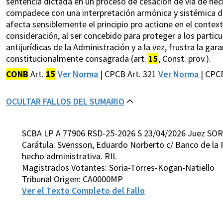
sentencia dictada en un proceso de cesación de vía de hecho
compadece con una interpretación armónica y sistémica de 
afecta sensiblemente el principio pro actione en el conte
consideración, al ser concebido para proteger a los parti
antijurídicas de la Administración y a la vez, frustra la gara
constitucionalmente consagrada (art.
15
, Const. prov.).
CONB
Art.
15
Ver Norma
| CPCB Art. 321
Ver Norma
| CPC
OCULTAR FALLOS DEL SUMARIO
SCBA LP A 77906 RSD-25-2026 S 23/04/2026 Juez SOR
Carátula: Svensson, Eduardo Norberto c/ Banco de la P
hecho administrativa. RIL
Magistrados Votantes: Soria-Torres-Kogan-Natiello
Tribunal Origen: CA0000MP
Ver el Texto Completo del Fallo