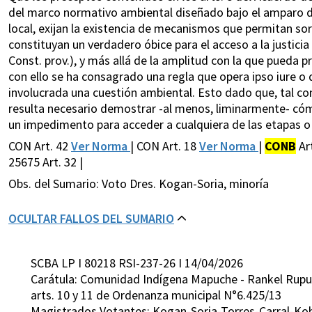
del marco normativo ambiental diseñado bajo el amparo de 
local, exijan la existencia de mecanismos que permitan sor
constituyan un verdadero óbice para el acceso a la justicia
Const. prov.), y más allá de la amplitud con la que pueda 
con ello se ha consagrado una regla que opera ipso iure o
involucrada una cuestión ambiental. Esto dado que, tal c
resulta necesario demostrar -al menos, liminarmente- có
un impedimento para acceder a cualquiera de las etapas o i
CON Art. 42
Ver Norma
| CON Art. 18
Ver Norma
|
CONB
Ar
25675 Art. 32 |
Obs. del Sumario: Voto Dres. Kogan-Soria, minoría
OCULTAR FALLOS DEL SUMARIO
SCBA LP I 80218 RSI-237-26 I 14/04/2026
Carátula: Comunidad Indígena Mapuche - Rankel Rupu A
arts. 10 y 11 de Ordenanza municipal N°6.425/13
Magistrados Votantes: Kogan-Soria-Torres-Carral-Ko