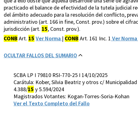
que a ello obste que aquella desarrolle una serie de agravi
practicado el balance de efectividad de la tutela judicial r
del ámbito adecuado para la resolución del conflicto, pre
administrativo (art. 166 in fine, Const. prov.) sobre el cifra
jurisdicción (art.
15
, Const. prov.).
CONB
Art.
15
Ver Norma
|
CONB
Art. 161 Inc. 1
Ver Norm
OCULTAR FALLOS DEL SUMARIO
SCBA LP I 79810 RSI-770-25 I 14/10/2025
Carátula: Kober, Silvia Beatriz y otros c/ Municipali
4.388/
15
y 5.594/2024
Magistrados Votantes: Kogan-Torres-Soria-Kohan
Ver el Texto Completo del Fallo