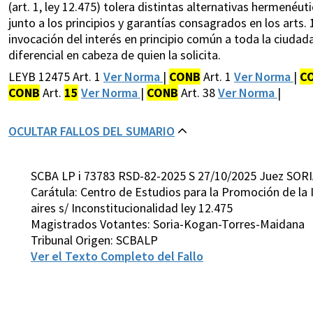
(art. 1, ley 12.475) tolera distintas alternativas hermenéu
junto a los principios y garantías consagrados en los arts. 1
invocación del interés en principio común a toda la ciudad
diferencial en cabeza de quien la solicita.
LEYB 12475 Art. 1
Ver Norma
|
CONB
Art. 1
Ver Norma
|
C
CONB
Art.
15
Ver Norma
|
CONB
Art. 38
Ver Norma
|
OCULTAR FALLOS DEL SUMARIO
SCBA LP i 73783 RSD-82-2025 S 27/10/2025 Juez SORI
Carátula: Centro de Estudios para la Promoción de la 
aires s/ Inconstitucionalidad ley 12.475
Magistrados Votantes: Soria-Kogan-Torres-Maidana
Tribunal Origen: SCBALP
Ver el Texto Completo del Fallo