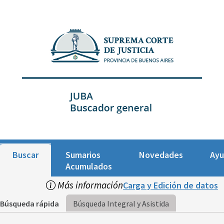
Buscar
Sumarios
Novedades
Ay
Acumulados
Más información
Carga y Edición de datos
Búsqueda rápida
Búsqueda Integral y Asistida