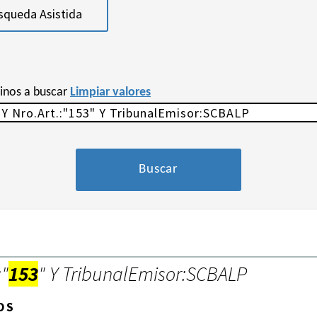
squeda Asistida
minos a buscar
Limpiar valores
:"
153
" Y TribunalEmisor:SCBALP
OS