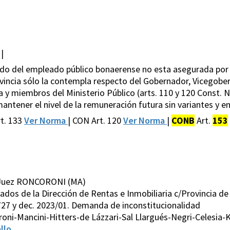
|
eldo del empleado público bonaerense no esta asegurada por 
vincia sólo la contempla respecto del Gobernador, Vicegobe
ia y miembros del Ministerio Público (arts. 110 y 120 Const. 
antener el nivel de la remuneración futura sin variantes y en
t. 133
Ver Norma
| CON Art. 120
Ver Norma
|
CONB
Art.
153
3 Juez RONCORONI (MA)
ados de la Dirección de Rentas e Inmobiliaria c/Provincia de
.727 y dec. 2023/01. Demanda de inconstitucionalidad
oni-Mancini-Hitters-de Lázzari-Sal Llargués-Negri-Celesi
llo