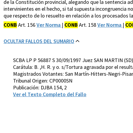
de la Constitución provincial, alegando que la sentencia a
intervinientes en el hecho, si tal supuesta incongruencia n
que respecto de lo resuelto en relación a los procesados l
CONB
Art. 156
Ver Norma
|
CONB
Art. 158
Ver Norma
|
CO
OCULTAR FALLOS DEL SUMARIO
SCBA LP P 56887 S 30/09/1997 Juez SAN MARTIN (SD
Carátula: B. ,H. R. y o. s/Tortura agravada por el resu
Magistrados Votantes: San Martín-Hitters-Negri-Pisa
Tribunal Origen: CP0000SN
Publicación: DJBA 154, 2
Ver el Texto Completo del Fallo