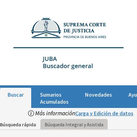
Buscar
Sumarios
Novedades
Ay
Acumulados
Más información
Carga y Edición de datos
Búsqueda rápida
Búsqueda Integral y Asistida