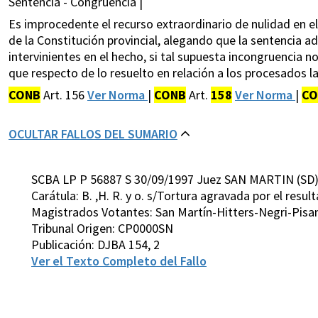
Sentencia - Congruencia |
Es improcedente el recurso extraordinario de nulidad en el 
de la Constitución provincial, alegando que la sentencia a
intervinientes en el hecho, si tal supuesta incongruencia n
que respecto de lo resuelto en relación a los procesados l
CONB
Art. 156
Ver Norma
|
CONB
Art.
158
Ver Norma
|
CO
OCULTAR FALLOS DEL SUMARIO
SCBA LP P 56887 S 30/09/1997 Juez SAN MARTIN (SD
Carátula: B. ,H. R. y o. s/Tortura agravada por el resu
Magistrados Votantes: San Martín-Hitters-Negri-Pisa
Tribunal Origen: CP0000SN
Publicación: DJBA 154, 2
Ver el Texto Completo del Fallo