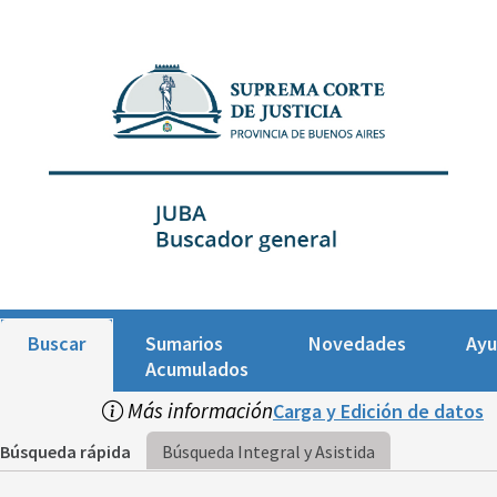
Buscar
Sumarios
Novedades
Ay
Acumulados
Más información
Carga y Edición de datos
Búsqueda rápida
Búsqueda Integral y Asistida