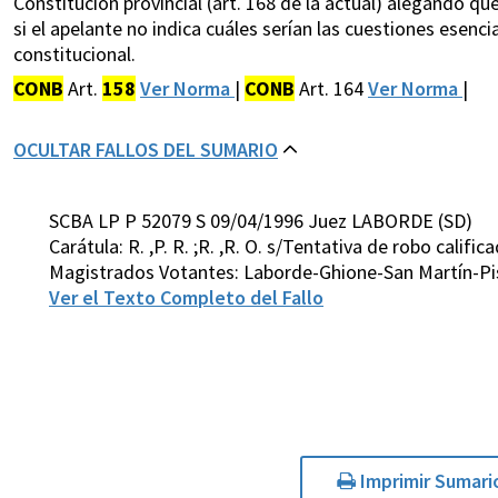
Constitución provincial (art. 168 de la actual) alegando qu
si el apelante no indica cuáles serían las cuestiones esenc
constitucional.
CONB
Art.
158
Ver Norma
|
CONB
Art. 164
Ver Norma
|
OCULTAR FALLOS DEL SUMARIO
SCBA LP P 52079 S 09/04/1996 Juez LABORDE (SD)
Carátula: R. ,P. R. ;R. ,R. O. s/Tentativa de robo califi
Magistrados Votantes: Laborde-Ghione-San Martín-P
Ver el Texto Completo del Fallo
Imprimir Sumari